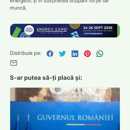
energetic și în susținerea ocupării forței de
muncă.
Distribuie pe Facebook
Distribuie pe Twitte
Distribuie pe L
Distribuie p
Trimite
Distribuie pe:
Trimite pe Email
S-ar putea să-ți placă și: