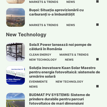
MARKETS & TRENDS
NEWS
Bușoi: Situația aprovizionării cu
carburanți s-a îmbunătățit
MARKETS & TRENDS
NEWS
New Technology
SolaX Power lansează noi pompe de
căldură în România
CLEAN ENERGY
MARKETS & TRENDS
NEW TECHNOLOGY
NEWS
Soluția inovatoare Kaan Solar Maestro
pentru energia fotovoltaică: sistemele de
urmărire solară
EVENIMENTE
NEW TECHNOLOGY
NEWS
BUDMAT PV SYSTEMS: Sisteme de
prindere durabile pentru parcuri
fotovoltaice de mari dimensiuni