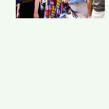
O serie de haine și accesorii din filmul „The
Devil Wears Prada 2” vor fi scoase la licitație