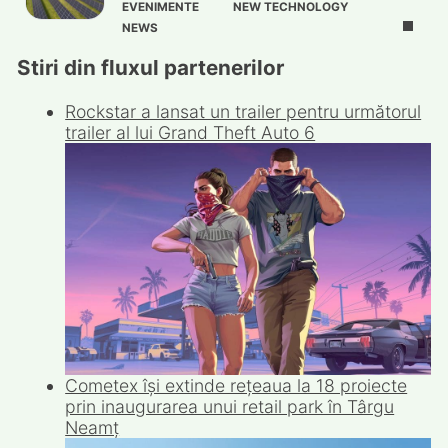
EVENIMENTE
NEW TECHNOLOGY
NEWS
Stiri din fluxul partenerilor
Rockstar a lansat un trailer pentru următorul
trailer al lui Grand Theft Auto 6
Cometex își extinde rețeaua la 18 proiecte
prin inaugurarea unui retail park în Târgu
Neamț