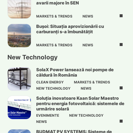
avarii majore în SEN
MARKETS & TRENDS
NEWS
Bușoi: Situația aprovizionării cu
carburanți s-a îmbunătățit
MARKETS & TRENDS
NEWS
New Technology
SolaX Power lansează noi pompe de
căldură în România
CLEAN ENERGY
MARKETS & TRENDS
NEW TECHNOLOGY
NEWS
Soluția inovatoare Kaan Solar Maestro
pentru energia fotovoltaică: sistemele de
urmărire solară
EVENIMENTE
NEW TECHNOLOGY
NEWS
BUDMAT PV SYSTEMS: Sisteme de