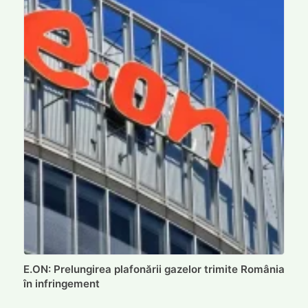
E.ON: Prelungirea plafonării gazelor trimite România
în infringement