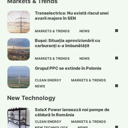
Markets & Trends
Transelectrica: Nu există riscul unei
avarii majore în SEN
MARKETS & TRENDS
NEWS
Bușoi: Situația aprovizionării cu
carburanți s-a îmbunătățit
MARKETS & TRENDS
NEWS
Grupul PPC se extinde în Polonia
CLEAN ENERGY
MARKETS & TRENDS
NEWS
New Technology
SolaX Power lansează noi pompe de
căldură în România
CLEAN ENERGY
MARKETS & TRENDS
NEW TECHNOLOGY
NEWS