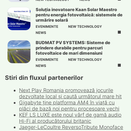
Soluția inovatoare Kaan Solar Maestro
pentru energia fotovoltaică: sistemele de
urmărire solară
EVENIMENTE
NEW TECHNOLOGY
NEWS
BUDMAT PV SYSTEMS: Sisteme de
prindere durabile pentru parcuri
fotovoltaice de mari dimensiuni
EVENIMENTE
NEW TECHNOLOGY
NEWS
Stiri din fluxul partenerilor
Next Play Romania promovează jocurile
dezvoltate local și caută următorul mare hit
Gigabyte ține platforma AM4 în viață cu
plăci de bază noi pentru procesoare vechi
KEF LS LUXE este noul vârf de gamă audio
Hi-Fi al producătorului britanic
Jaeger-LeCoultre ReversoTribute Monoface