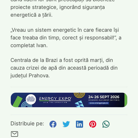
proiecte strategice, ignorând siguranța
energetică a țării.
„Vreau un sistem energetic în care fiecare își
face treaba din timp, corect și responsabil!”, a
completat Ivan.
Centrala de la Brazi a fost oprită marți, din
cauza crizei de apă din această perioadă din
județul Prahova.
Distribuie pe Facebook
Distribuie pe Twitte
Distribuie pe L
Distribuie p
Trimite
Distribuie pe:
Trimite pe Email