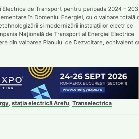
i Electrice de Transport pentru perioada 2024 – 203
ementare în Domeniul Energiei, cu o valoare totală 
tehnologizării și modernizării instalațiilor electrice
mpania Națională de Transport al Energiei Electrice
re din valoarea Planului de Dezvoltare, echivalent c
rgy
,
stația electrică Arefu
,
Transelectrica
book
itter
e LinkedIn
ie pe Pinterest
mite prin whatsapp
Trimite pe Email