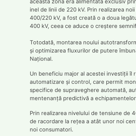
această zonă era alimentată exclusiv pri
inel de linii de 220 kV. Prin realizarea n
400/220 kV, a fost creată o a doua legătu
400 kV, ceea ce aduce o creștere semnificat
Totodată, montarea noului autotransforma
și optimizarea fluxurilor de putere îmbun
Național.
Un beneficiu major al acestei investiții 
automatizare și control, care permit mon
specifice de supraveghere automată, aut
mentenanță predictivă a echipamentelor
Prin realizarea nivelului de tensiune de 4
de racordare la rețea a atât unor noi cent
noi consumatori.