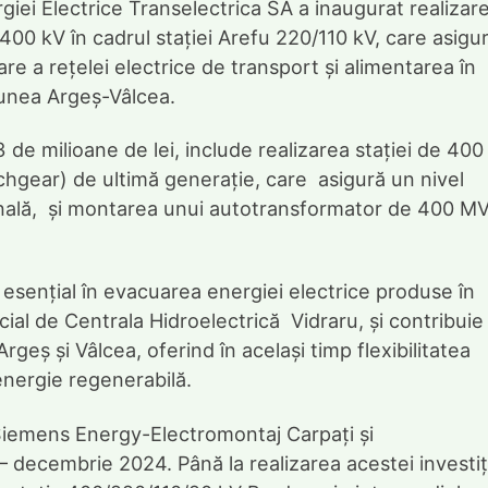
iei Electrice Transelectrica SA a inaugurat realizar
400 kV în cadrul stației Arefu 220/110 kV, care asigu
nare a rețelei electrice de transport și alimentarea în
iunea Argeș-Vâlcea.
3 de milioane de lei, include realizarea stației de 400
chgear) de ultimă generație, care asigură un nivel
țională, și montarea unui autotransformator de 400 M
 esențial în evacuarea energiei electrice produse în
cial de Centrala Hidroelectrică Vidraru, și contribuie 
geș și Vâlcea, oferind în același timp flexibilitatea
energie regenerabilă.
 Siemens Energy-Electromontaj Carpați și
 decembrie 2024. Până la realizarea acestei investiți