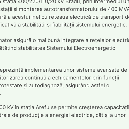
n stația 400/220/110/20 kV Bradu, prin intermediul un
oii stații și montarea autotransformatorului de 400 MV
ră a acestui inel cu rețeaua electrică de transport d
ivă a stabilității și fiabilității sistemului energetic.
tor asigură o mai bună integrare a rețelelor electri
ătățind stabilitatea Sistemului Electroenergetic
îl reprezintă implementarea unor sisteme avansate de
itorizarea continuă a echipamentelor prin funcții
otestare și autodiagnoză, asigurând astfel o
.
00 kV in stația Arefu se permite creșterea capacități
rale de producție a energiei electrice, cât și a unor