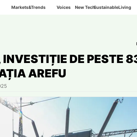
Markets&Trends
Voices
New Tech
SustainableLiving
INVESTIȚIE DE PESTE 8
TAȚIA AREFU
025