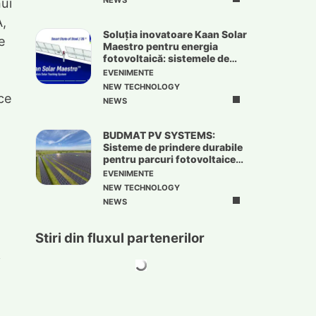
ui
NEWS
A,
Soluția inovatoare Kaan Solar
e
Maestro pentru energia
fotovoltaică: sistemele de
urmărire solară
EVENIMENTE
NEW TECHNOLOGY
ce
NEWS
BUDMAT PV SYSTEMS:
Sisteme de prindere durabile
pentru parcuri fotovoltaice
de mari dimensiuni
EVENIMENTE
NEW TECHNOLOGY
NEWS
Stiri din fluxul partenerilor
i