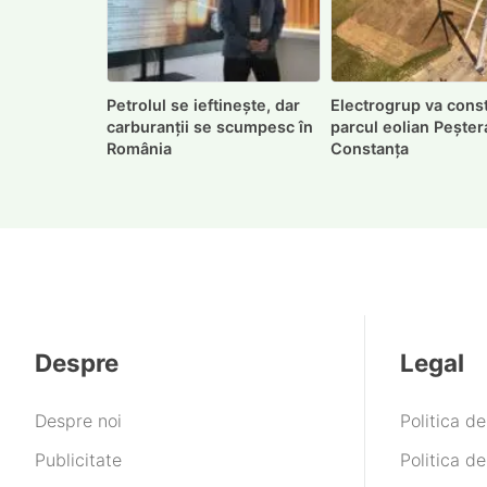
Petrolul se ieftinește, dar
Electrogrup va const
carburanții se scumpesc în
parcul eolian Peștera
România
Constanța
Despre
Legal
Despre noi
Politica d
Publicitate
Politica de