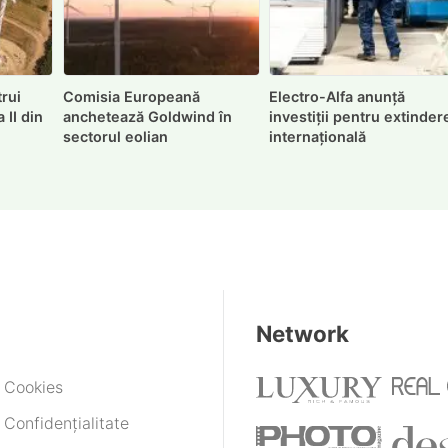
rui
Comisia Europeană
Electro-Alfa anunță
 II din
anchetează Goldwind în
investiții pentru extinder
sectorul eolian
internațională
Network
e Cookies
 Confidențialitate