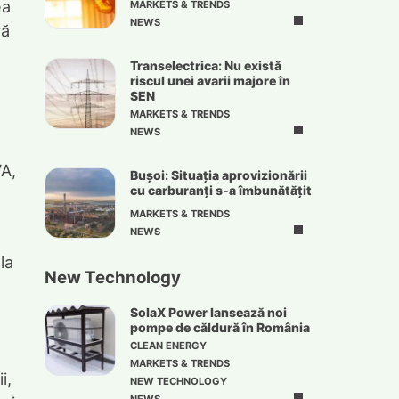
ea
MARKETS & TRENDS
NEWS
ră
Transelectrica: Nu există
riscul unei avarii majore în
SEN
MARKETS & TRENDS
NEWS
VA,
Bușoi: Situația aprovizionării
cu carburanți s-a îmbunătățit
MARKETS & TRENDS
NEWS
la
New Technology
SolaX Power lansează noi
pompe de căldură în România
CLEAN ENERGY
MARKETS & TRENDS
i,
NEW TECHNOLOGY