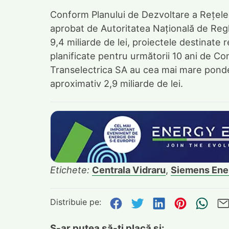
Conform Planului de Dezvoltare a Rețele
aprobat de Autoritatea Națională de Regl
9,4 miliarde de lei, proiectele destinate re
planificate pentru următorii 10 ani de Co
Transelectrica SA au cea mai mare ponde
aproximativ 2,9 miliarde de lei.
Etichete:
Centrala Vidraru
,
Siemens Ene
Distribuie pe:
Distribuie pe Face
Distribuie pe Tw
Distribuie p
Distribu
Tri
S-ar putea să-ți placă și: