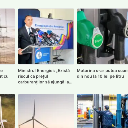
de
Ministrul Energiei: „Există
Motorina s-ar putea scu
ut cu
riscul ca prețul
din nou la 10 lei pe litru
carburanților să ajungă la
10 lei”