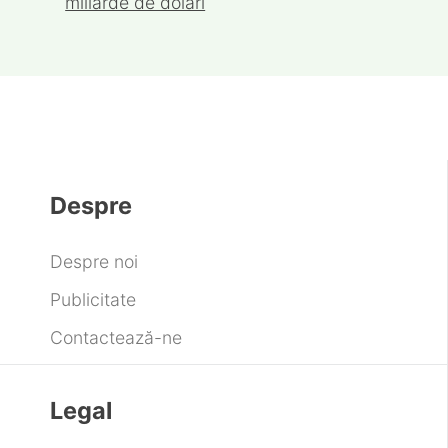
Amouage deschide un nou magazin în
Statele Unite
Ultima modă orologeră: Ceasuri de buzunar
Electronic Arts pregătește concedieri masive
după finalizarea tranzacției de 55 de
miliarde de dolari