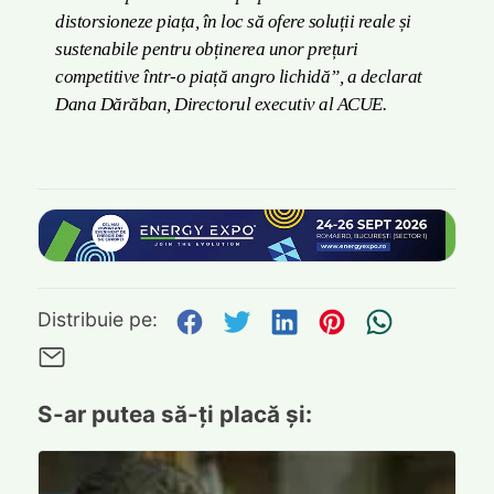
distorsioneze piața, în loc să ofere soluții reale și
sustenabile pentru obținerea unor prețuri
competitive într-o piață angro lichidă”, a declarat
Dana Dărăban, Directorul executiv al ACUE.
Distribuie pe Facebook
Distribuie pe Twitte
Distribuie pe L
Distribuie p
Trimite
Distribuie pe:
Trimite pe Email
S-ar putea să-ți placă și: