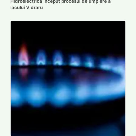
Hidroelectrica început procesul de umplere a
lacului Vidraru