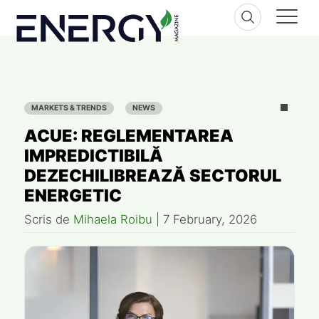
Skip
to
content
MARKETS & TRENDS
NEWS
ACUE: REGLEMENTAREA
IMPREDICTIBILĂ
DEZECHILIBREAZĂ SECTORUL
ENERGETIC
Scris de
Mihaela Roibu
|
7 February, 2026