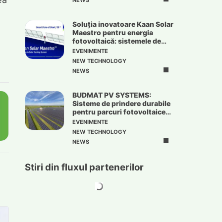
NEWS
Soluția inovatoare Kaan Solar
Maestro pentru energia
fotovoltaică: sistemele de
urmărire solară
EVENIMENTE
NEW TECHNOLOGY
NEWS
BUDMAT PV SYSTEMS:
Sisteme de prindere durabile
pentru parcuri fotovoltaice
de mari dimensiuni
EVENIMENTE
NEW TECHNOLOGY
NEWS
Stiri din fluxul partenerilor