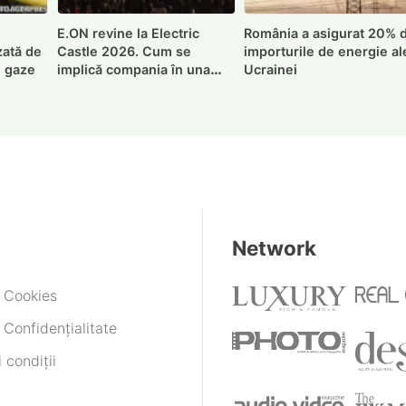
E.ON revine la Electric
România a asigurat 20% 
zată de
Castle 2026. Cum se
importurile de energie al
e gaze
implică compania în una
Ucrainei
dintre cele mai importante
inițiative de sustenabilitate
ale festivalului
Network
e Cookies
 Confidențialitate
 condiții