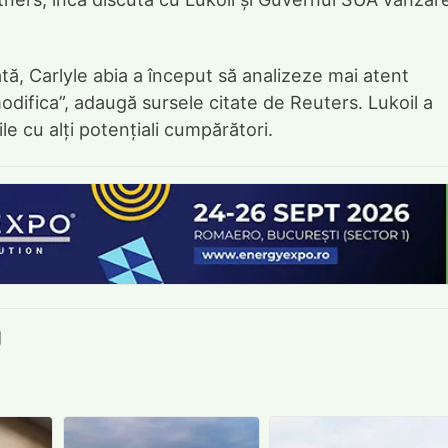
tă, Carlyle abia a început să analizeze mai atent
modifica”, adaugă sursele citate de Reuters. Lukoil a
e cu alți potențiali cumpărători.
book
itter
e LinkedIn
ie pe Pinterest
mite prin whatsapp
Trimite pe Email