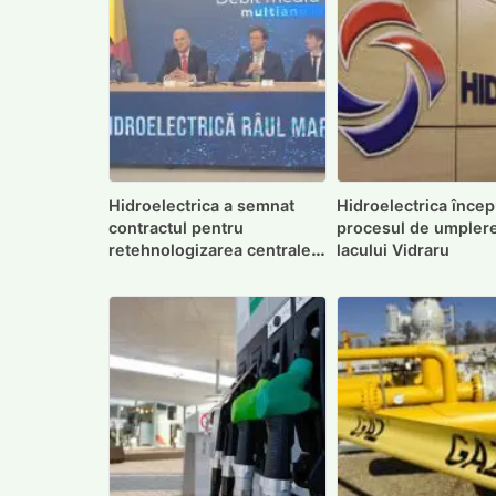
Hidroelectrica a semnat
Hidroelectrica încep
contractul pentru
procesul de umpler
retehnologizarea centralei
lacului Vidraru
Retezat