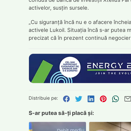
activelor, susțin sursele.
„Cu siguranță încă nu e o afacere încheia
activele Lukoil. Situația încă s-ar putea 
precizat că în prezent continuă negocieril
Distribuie pe:
Distribuie pe Face
Distribuie pe Tw
Distribuie p
Distribu
Tri
S-ar putea să-ți placă și: