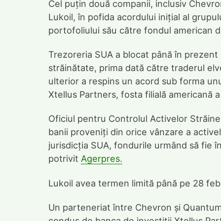
Cel puțin două companii, inclusiv Chevron
Lukoil, în pofida acordului inițial al gru
portofoliului său către fondul american d
Trezoreria SUA a blocat până în prezent d
străinătate, prima dată către traderul elv
ulterior a respins un acord sub forma un
Xtellus Partners, fosta filială americană 
Oficiul pentru Controlul Activelor Străin
banii proveniți din orice vânzare a activel
jurisdicția SUA, fondurile urmând să fie î
potrivit
Agerpres.
Lukoil avea termen limită până pe 28 febr
Un parteneriat între Chevron și Quantum
condus de banca de investiții Xtellus Pa