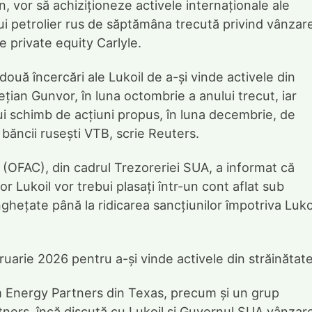
, vor să achiziționeze activele internaționale ale
pului petrolier rus de săptămâna trecută privind vânzar
e private equity Carlyle.
ouă încercări ale Lukoil de a-și vinde activele din
ețian Gunvor, în luna octombrie a anului trecut, iar
ui schimb de acțiuni propus, în luna decembrie, de
a băncii rusești VTB, scrie Reuters.
e (OFAC), din cadrul Trezoreriei SUA, a informat că
or Lukoil vor trebui plasați într-un cont aflat sub
nghețate până la ridicarea sancțiunilor împotriva Lukoi
uarie 2026 pentru a-și vinde activele din străinătate
 Energy Partners din Texas, precum și un grup
rtners, încă discută cu Lukoil și Guvernul SUA vânzar