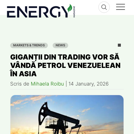
Skip
to
content
MARKETS & TRENDS
NEWS
GIGANȚII DIN TRADING VOR SĂ
VÂNDĂ PETROL VENEZUELEAN
ÎN ASIA
Scris de
Mihaela Roibu
|
14 January, 2026