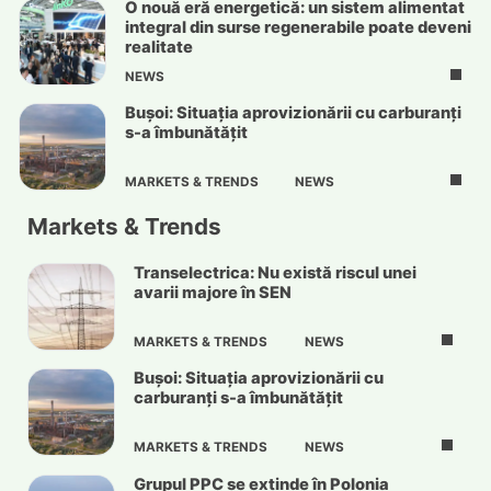
O nouă eră energetică: un sistem alimentat
integral din surse regenerabile poate deveni
realitate
NEWS
Bușoi: Situația aprovizionării cu carburanți
s-a îmbunătățit
MARKETS & TRENDS
NEWS
Markets & Trends
Transelectrica: Nu există riscul unei
avarii majore în SEN
MARKETS & TRENDS
NEWS
Bușoi: Situația aprovizionării cu
carburanți s-a îmbunătățit
MARKETS & TRENDS
NEWS
Grupul PPC se extinde în Polonia