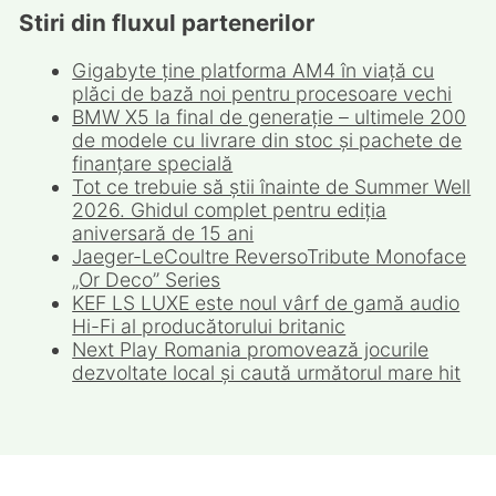
Stiri din fluxul partenerilor
Gigabyte ține platforma AM4 în viață cu
plăci de bază noi pentru procesoare vechi
BMW X5 la final de generație – ultimele 200
de modele cu livrare din stoc și pachete de
finanțare specială
Tot ce trebuie să știi înainte de Summer Well
2026. Ghidul complet pentru ediția
aniversară de 15 ani
Jaeger-LeCoultre ReversoTribute Monoface
„Or Deco” Series
KEF LS LUXE este noul vârf de gamă audio
Hi-Fi al producătorului britanic
Next Play Romania promovează jocurile
dezvoltate local și caută următorul mare hit