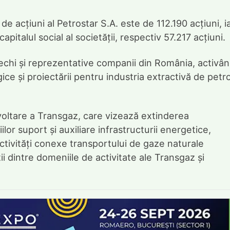
de acțiuni al Petrostar S.A. este de 112.190 acțiuni, i
pitalul social al societății, respectiv 57.217 acțiuni.
vechi și reprezentative companii din România, activâ
ice și proiectării pentru industria extractivă de petro
zvoltare a Transgaz, care vizează extinderea
ilor suport și auxiliare infrastructurii energetice,
ctivități conexe transportului de gaze naturale
i dintre domeniile de activitate ale Transgaz și