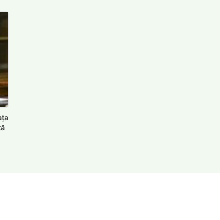
ața
tă