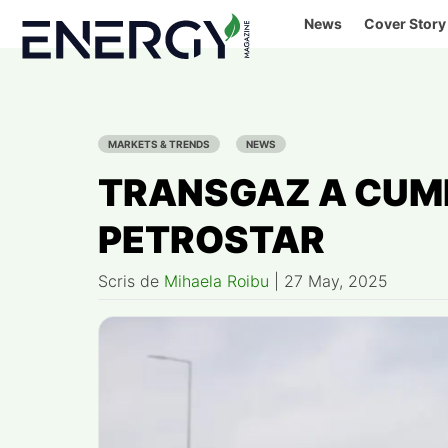
Skip
News
Cover Story
to
content
MARKETS & TRENDS
NEWS
TRANSGAZ A CUMP
PETROSTAR
Scris de
Mihaela Roibu
|
27 May, 2025