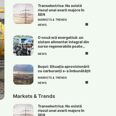
Transelectrica: Nu există
riscul unei avarii majore în
SEN
MARKETS & TRENDS
NEWS
O nouă eră energetică: un
sistem alimentat integral din
surse regenerabile poate
deveni realitate
NEWS
Bușoi: Situația aprovizionării
cu carburanți s-a îmbunătățit
MARKETS & TRENDS
NEWS
Markets & Trends
Transelectrica: Nu există
riscul unei avarii majore în
SEN