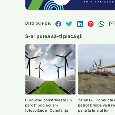
Distribuie pe:
Distribuie pe Face
Distribuie pe Tw
Distribuie p
Distribu
Tri
S-ar putea să-ți placă și:
Eurowind construiește un
Zelenski: Conducta 
parc hibrid eolian-
petrol Drujba va fi r
fotovoltaic în Constanța
până la finalul lunii