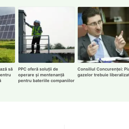
ază să
PPC oferă soluții de
Consiliul Concurenței: Pi
pentru
operare și mentenanță
gazelor trebuie liberaliza
ă
pentru bateriile companiilor