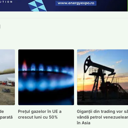
book
itter
e LinkedIn
ie pe Pinterest
mite prin whatsapp
Trimite pe Email
de
Prețul gazelor în UE a
Giganții din trading vor s
eparată
crescut luni cu 50%
vândă petrol venezuelea
în Asia