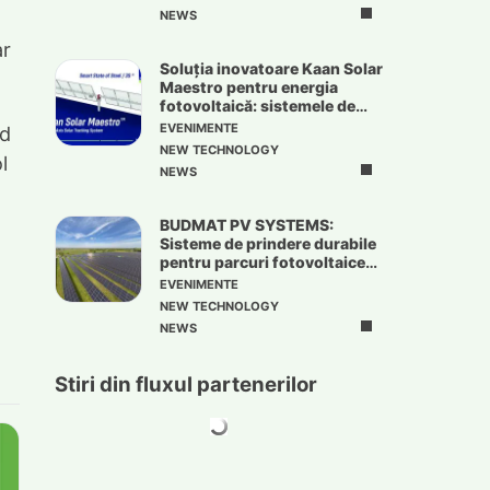
NEWS
ar
Soluția inovatoare Kaan Solar
Maestro pentru energia
fotovoltaică: sistemele de
urmărire solară
EVENIMENTE
nd
NEW TECHNOLOGY
l
NEWS
BUDMAT PV SYSTEMS:
Sisteme de prindere durabile
pentru parcuri fotovoltaice
de mari dimensiuni
EVENIMENTE
NEW TECHNOLOGY
NEWS
Stiri din fluxul partenerilor