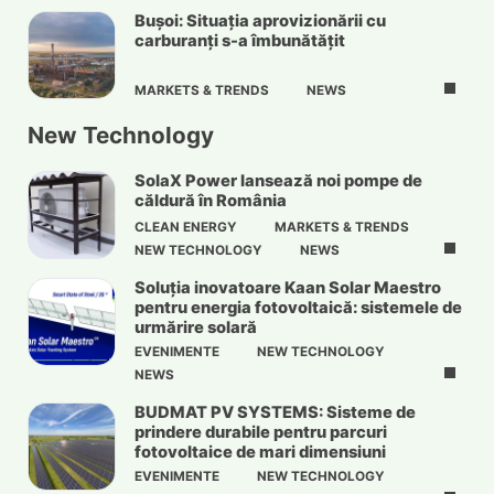
Bușoi: Situația aprovizionării cu
carburanți s-a îmbunătățit
MARKETS & TRENDS
NEWS
New Technology
SolaX Power lansează noi pompe de
căldură în România
CLEAN ENERGY
MARKETS & TRENDS
NEW TECHNOLOGY
NEWS
Soluția inovatoare Kaan Solar Maestro
pentru energia fotovoltaică: sistemele de
urmărire solară
EVENIMENTE
NEW TECHNOLOGY
NEWS
BUDMAT PV SYSTEMS: Sisteme de
prindere durabile pentru parcuri
fotovoltaice de mari dimensiuni
EVENIMENTE
NEW TECHNOLOGY