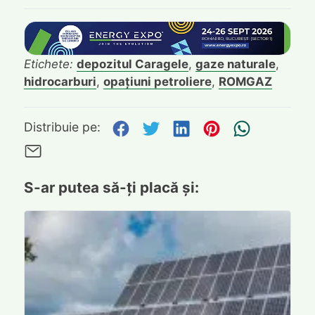
Etichete:
depozitul Caragele
,
gaze naturale
,
hidrocarburi
,
opațiuni petroliere
,
ROMGAZ
Distribuie pe Facebook
Distribuie pe Twitte
Distribuie pe L
Distribuie p
Trimite
Distribuie pe:
Trimite pe Email
S-ar putea să-ți placă și: