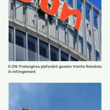
E.ON: Prelungirea plafonării gazelor trimite România
în infringement