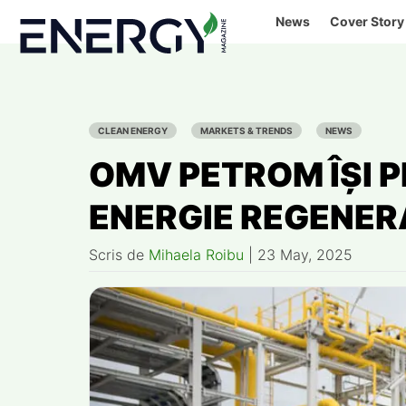
Skip
News
Cover Story
to
content
CLEAN ENERGY
MARKETS & TRENDS
NEWS
OMV PETROM ÎȘI P
ENERGIE REGENER
Scris de
Mihaela Roibu
|
23 May, 2025