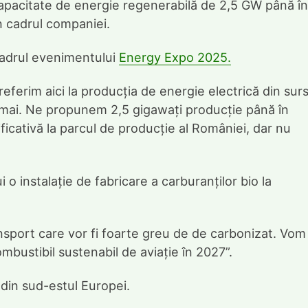
apacitate de energie regenerabilă de 2,5 GW până în
n cadrul companiei.
cadrul evenimentului
Energy Expo 2025.
ferim aici la producția de energie electrică din sur
 numai. Ne propunem 2,5 gigawați producție până în
icativă la parcul de producție al României, dar nu
o instalație de fabricare a carburanților bio la
nsport care vor fi foarte greu de de carbonizat. Vom
bustibil sustenabil de aviație în 2027”.
 din sud-estul Europei.