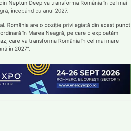
 din Neptun Deep va transforma România în cel mai
ră, începând cu anul 2027.
al. România are o poziție privilegiată din acest punct
ordinară în Marea Neagră, pe care o exploatăm
gaz, care va transforma România în cel mai mare
nă în 2027”.
book
itter
e LinkedIn
ie pe Pinterest
mite prin whatsapp
Trimite pe Email