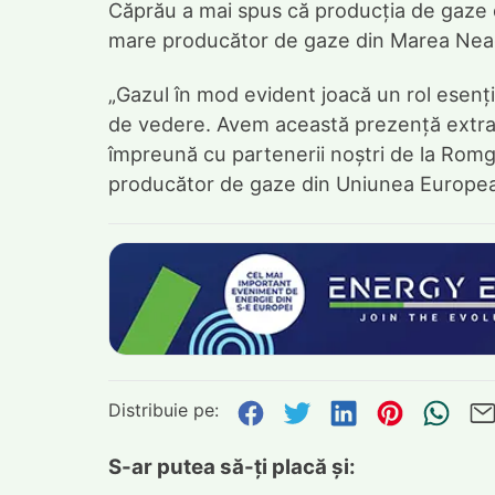
Căprău a mai spus că producția de gaze
mare producător de gaze din Marea Neag
„Gazul în mod evident joacă un rol esenți
de vedere. Avem această prezență extra
împreună cu partenerii noștri de la Rom
producător de gaze din Uniunea Europea
Distribuie pe:
Distribuie pe Face
Distribuie pe Tw
Distribuie p
Distribu
Tri
S-ar putea să-ți placă și: