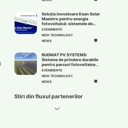
NEWS
Soluția inovatoare Kaan Solar
Maestro pentru energia
fotovoltaică: sistemele de
urmărire solară
EVENIMENTE
NEW TECHNOLOGY
NEWS
BUDMAT PV SYSTEMS:
Sisteme de prindere durabile
l
pentru parcuri fotovoltaice
de mari dimensiuni
EVENIMENTE
NEW TECHNOLOGY
NEWS
Stiri din fluxul partenerilor