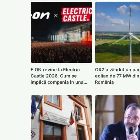
E.ON revine la Electric
OX2 a vândut un par
Castle 2026. Cum se
eolian de 77 MW din
implică compania în una
România
dintre cele mai importante
inițiative de sustenabilitate
ale festivalului