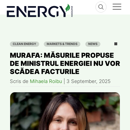
Skip
to
content
CLEAN ENERGY
MARKETS & TRENDS
NEWS
MURAFA: MĂSURILE PROPUSE
DE MINISTRUL ENERGIEI NU VOR
SCĂDEA FACTURILE
Scris de
Mihaela Roibu
|
3 September, 2025