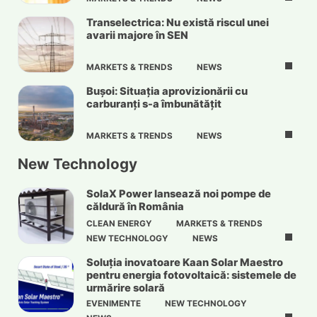
Transelectrica: Nu există riscul unei
avarii majore în SEN
MARKETS & TRENDS
NEWS
Bușoi: Situația aprovizionării cu
carburanți s-a îmbunătățit
MARKETS & TRENDS
NEWS
New Technology
SolaX Power lansează noi pompe de
căldură în România
CLEAN ENERGY
MARKETS & TRENDS
NEW TECHNOLOGY
NEWS
Soluția inovatoare Kaan Solar Maestro
pentru energia fotovoltaică: sistemele de
urmărire solară
EVENIMENTE
NEW TECHNOLOGY