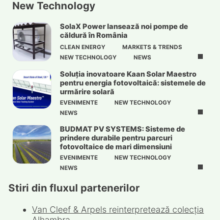
New Technology
SolaX Power lansează noi pompe de
căldură în România
CLEAN ENERGY
MARKETS & TRENDS
NEW TECHNOLOGY
NEWS
Soluția inovatoare Kaan Solar Maestro
pentru energia fotovoltaică: sistemele de
urmărire solară
EVENIMENTE
NEW TECHNOLOGY
NEWS
BUDMAT PV SYSTEMS: Sisteme de
prindere durabile pentru parcuri
fotovoltaice de mari dimensiuni
EVENIMENTE
NEW TECHNOLOGY
NEWS
Stiri din fluxul partenerilor
Van Cleef & Arpels reinterpretează colecția
Alhambra