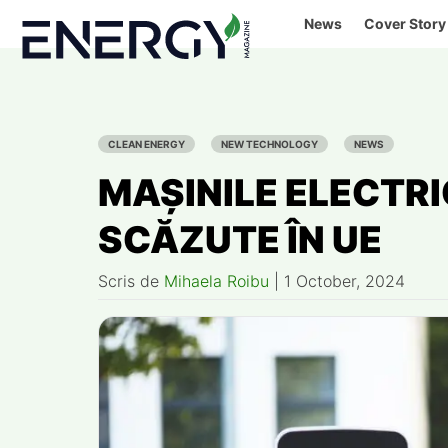
Skip
News
Cover Story
to
content
CLEAN ENERGY
NEW TECHNOLOGY
NEWS
MAȘINILE ELECTRI
SCĂZUTE ÎN UE
Scris de
Mihaela Roibu
|
1 October, 2024