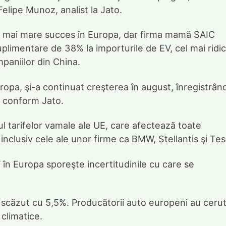
Felipe Munoz, analist la Jato.
l mai mare succes în Europa, dar firma mamă SAIC
uplimentare de 38% la importurile de EV, cel mai ridi
mpaniilor din China.
ropa, şi-a continuat creşterea în august, înregistrân
, conform Jato.
l tarifelor vamale ale UE, care afectează toate
inclusiv cele ale unor firme ca BMW, Stellantis şi Tes
V în Europa sporeşte incertitudinile cu care se
u scăzut cu 5,5%. Producătorii auto europeni au ceru
 climatice.