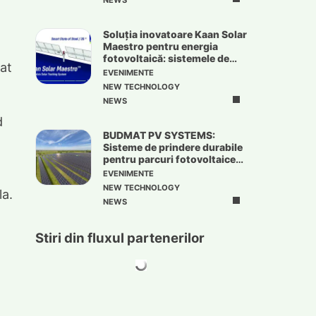
NEWS
Soluția inovatoare Kaan Solar
Maestro pentru energia
fotovoltaică: sistemele de
cat
urmărire solară
EVENIMENTE
NEW TECHNOLOGY
NEWS
d
BUDMAT PV SYSTEMS:
Sisteme de prindere durabile
pentru parcuri fotovoltaice
de mari dimensiuni
EVENIMENTE
NEW TECHNOLOGY
la.
NEWS
Stiri din fluxul partenerilor
t