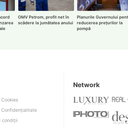
 acord
OMV Petrom, profit net în
Planurile Guvernului pen
ânzarea
scădere la jumătatea anului
reducerea prețurilor la
ale
pompă
Network
e Cookies
 Confidențialitate
 condiții