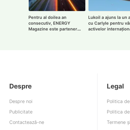
Pentru al doilea an
Lukoil a ajuns la un
consecutiv, ENERGY
cu Carlyle pentru v
Magazine este partener
activelor internațion
media oficial Intersolar
Europe
Despre
Legal
Despre noi
Politica d
Publicitate
Politica de
Contactează-ne
Termene și