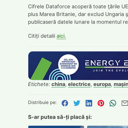
Cifrele Dataforce acoperă toate ţările UE 
plus Marea Britanie, dar exclud Ungaria ş
publicaseră datele lunare la momentul real
Citiți detalii
aici.
Etichete:
china
,
electrice
,
europa
,
mașin
Distribuie pe:
Distribuie pe Face
Distribuie pe Tw
Distribuie p
Distribu
Tri
S-ar putea să-ți placă și: