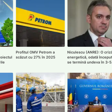
Profitul OMV Petrom a
Niculescu (ANRE): O criz
roiectul
scăzut cu 27% în 2025
energetică, odată început
ile
se termină undeva în 3-5
ani