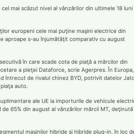
cel mai scăzut nivel al vânzărilor din ultimele 18 luni 
ţilor europeni cele mai puţine maşini electrice din
ările aproape s-au înjumătăţit comparativ cu august
secutivă în care scade cota de piaţă a mărcilor din
etare a pieţei Dataforce, scrie Agerpres. În Europa,
d întrecut de rivalul chinez BYD, potrivit datelor Jat
piaţa auto.
suplimentare ale UE la importurile de vehicule electr
ul de 65% din august al vânzărilor mărcii MT, deţinută
gmentul maşinilor hibride şi hibride plug-in, în loc d