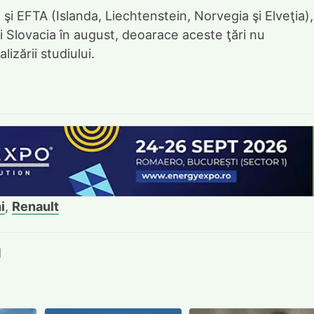
şi EFTA (Islanda, Liechtenstein, Norvegia şi Elveţia),
i Slovacia în august, deoarace aceste ţări nu
izării studiului.
i
,
Renault
book
itter
e LinkedIn
ie pe Pinterest
mite prin whatsapp
Trimite pe Email