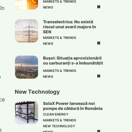
MARKETS & TRENDS
în
NEWS
Transelectrica: Nu există
riscul unei avarii majore în
SEN
MARKETS & TRENDS
NEWS
Bușoi: Situația aprovizionării
cu carburanți s-a îmbunătățit
MARKETS & TRENDS
o
NEWS
New Technology
ice
SolaX Power lansează noi
pompe de căldură în România
CLEAN ENERGY
MARKETS & TRENDS
NEW TECHNOLOGY
e