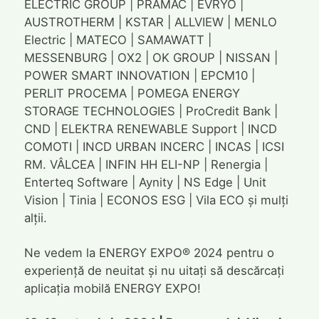
ELECTRIC GROUP | PRAMAC | EVRYO |
AUSTROTHERM | KSTAR | ALLVIEW | MENLO
Electric | MATECO | SAMAWATT |
MESSENBURG | OX2 | OK GROUP | NISSAN |
POWER SMART INNOVATION | EPCM10 |
PERLIT PROCEMA | POMEGA ENERGY
STORAGE TECHNOLOGIES | ProCredit Bank |
CND | ELEKTRA RENEWABLE Support | INCD
COMOTI | INCD URBAN INCERC | INCAS | ICSI
RM. VÂLCEA | INFIN HH ELI-NP | Renergia |
Enterteq Software | Aynity | NS Edge | Unit
Vision | Tinia | ECONOS ESG | Vila ECO și mulți
alții.
Ne vedem la ENERGY EXPO® 2024 pentru o
experiență de neuitat și nu uitați să descărcați
aplicația mobilă ENERGY EXPO!