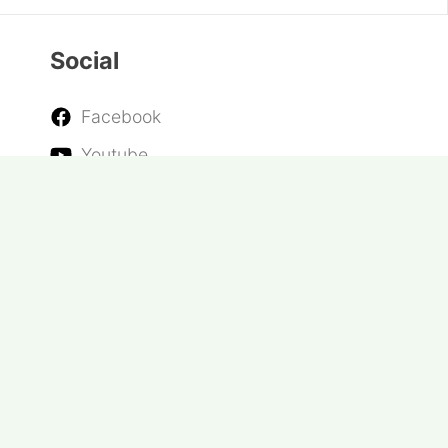
Marantz a lansat gama CINEMA Series 2, o
nouă generație de receivere Hi-Fi pentru
acasă