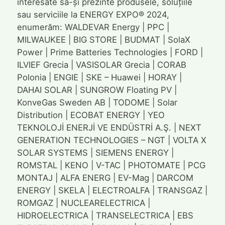
interesate să-și prezinte produsele, soluțiile
sau serviciile la ENERGY EXPO® 2024,
enumerăm: WALDEVAR Energy | PPC |
MILWAUKEE | BIG STORE | BUDMAT | SolaX
Power | Prime Batteries Technologies | FORD |
ILVIEF Grecia | VASISOLAR Grecia | CORAB
Polonia | ENGIE | SKE – Huawei | HORAY |
DAHAI SOLAR | SUNGROW Floating PV |
KonveGas Sweden AB | TODOME | Solar
Distribution | ECOBAT ENERGY | YEO
TEKNOLOJİ ENERJİ VE ENDÜSTRİ A.Ş. | NEXT
GENERATION TECHNOLOGIES – NGT | VOLTA X
SOLAR SYSTEMS | SIEMENS ENERGY |
ROMSTAL | KENO | V-TAC | PHOTOMATE | PCG
MONTAJ | ALFA ENERG | EV-Mag | DARCOM
ENERGY | SKELA | ELECTROALFA | TRANSGAZ |
ROMGAZ | NUCLEARELECTRICA |
HIDROELECTRICA | TRANSELECTRICA | EBS