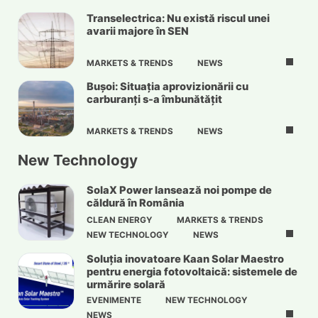
Transelectrica: Nu există riscul unei
avarii majore în SEN
MARKETS & TRENDS
NEWS
Bușoi: Situația aprovizionării cu
carburanți s-a îmbunătățit
MARKETS & TRENDS
NEWS
New Technology
SolaX Power lansează noi pompe de
căldură în România
CLEAN ENERGY
MARKETS & TRENDS
NEW TECHNOLOGY
NEWS
Soluția inovatoare Kaan Solar Maestro
pentru energia fotovoltaică: sistemele de
urmărire solară
EVENIMENTE
NEW TECHNOLOGY
NEWS