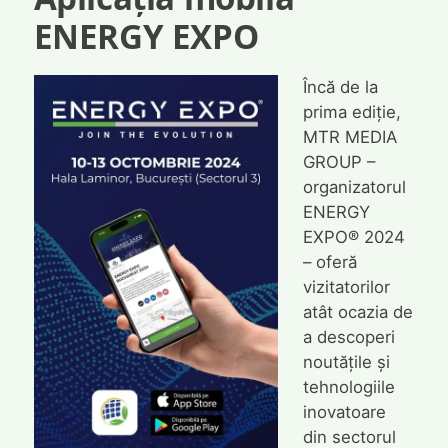
ENERGY EXPO
Încă de la
prima ediție,
MTR MEDIA
GROUP –
organizatorul
ENERGY
EXPO® 2024
– oferă
vizitatorilor
atât ocazia de
a descoperi
noutățile și
tehnologiile
inovatoare
din sectorul