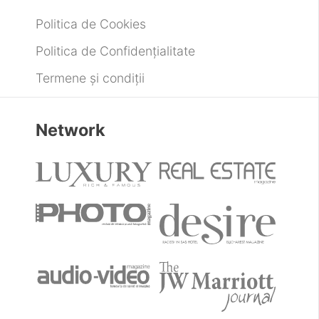
Cele mai exclusiviste experiențe
gastronomice în castelele din Europa
Havaianas lansează o colecție de șlapi cu
toc în cadrul Copenhagen Fashion Week