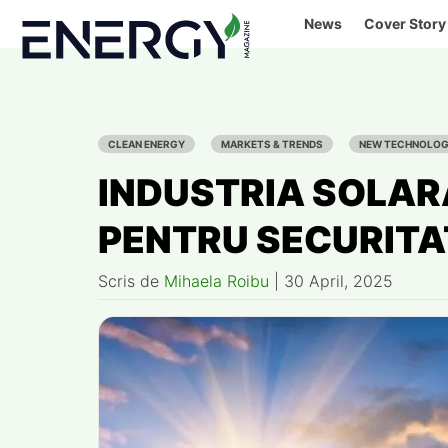
Skip
News
Cover Story
to
content
CLEAN ENERGY
MARKETS & TRENDS
NEW TECHNOLO
INDUSTRIA SOLAR
PENTRU SECURITA
Scris de
Mihaela Roibu
|
30 April, 2025