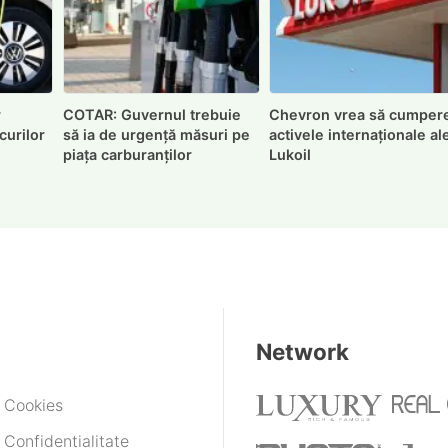
r
COTAR: Guvernul trebuie
Chevron vrea să cumper
curilor
să ia de urgență măsuri pe
activele internaționale al
piața carburanților
Lukoil
Network
e Cookies
 Confidențialitate