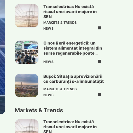
Transelectrica: Nu există
riscul unei avarii majore în
SEN
MARKETS & TRENDS
NEWS
O nouă eră energetică: un
sistem alimentat integral din
surse regenerabile poate
deveni realitate
NEWS
Bușoi: Situația aprovizionării
cu carburanți s-a îmbunătățit
MARKETS & TRENDS
NEWS
Markets & Trends
Transelectrica: Nu există
riscul unei avarii majore în
SEN