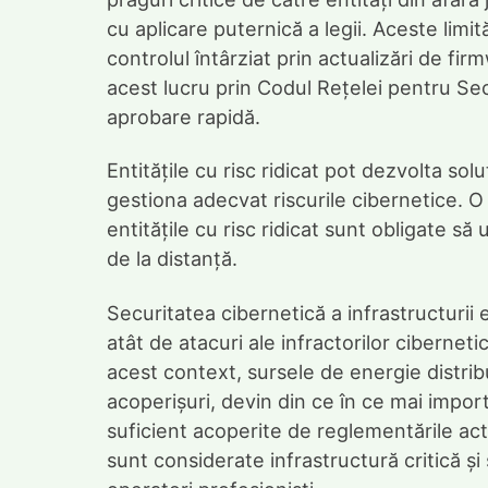
cu aplicare puternică a legii. Aceste limit
controlul întârziat prin actualizări de f
acest lucru prin Codul Rețelei pentru Se
aprobare rapidă.
Entitățile cu risc ridicat pot dezvolta so
gestiona adecvat riscurile cibernetice. O
entitățile cu risc ridicat sunt obligate să
de la distanță.
Securitatea cibernetică a infrastructuri
atât de atacuri ale infractorilor ciberneti
acest context, sursele de energie distrib
acoperișuri, devin din ce în ce mai impor
suficient acoperite de reglementările ac
sunt considerate infrastructură critică ș