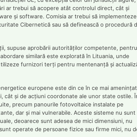
ări ar trebui să acopere atât controlul direct, cât și
irmware și software. Comisia ar trebui să implementeze
curitate Cibernetică sau să definească o procedură 
luții, supuse aprobării autorităților competente, pentru
 abordare similară este explorată în Lituania, unde
 utilizeze furnizori terți pentru mentenanță și actualiz
i energetice europene este din ce în ce mai amenințat
ci, cât și de acțiuni coordonate ale unor state ostile. Î
uite, precum panourile fotovoltaice instalate pe
tante, dar și mai vulnerabile. Aceste sisteme nu sunt
tuale, deoarece sunt adesea de mici dimensiuni, nu
i sunt operate de persoane fizice sau firme mici, nu d