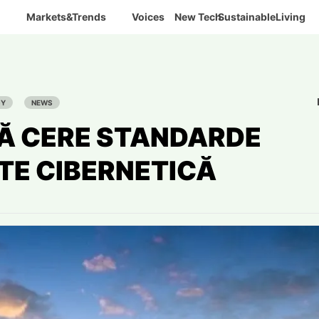
Markets&Trends
Voices
New Tech
SustainableLiving
GY
NEWS
Ă CERE STANDARDE
TE CIBERNETICĂ