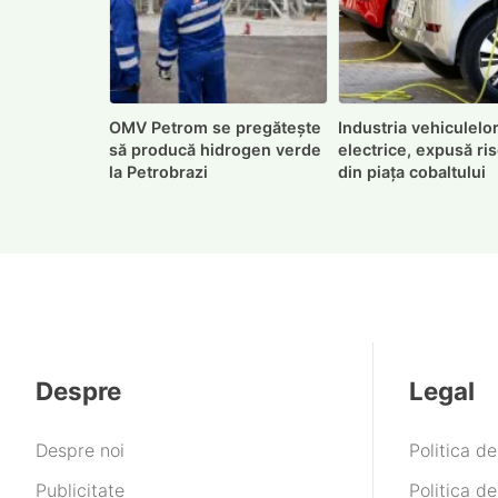
OMV Petrom se pregătește
Industria vehiculelo
să producă hidrogen verde
electrice, expusă ris
la Petrobrazi
din piața cobaltului
Despre
Legal
Despre noi
Politica d
Publicitate
Politica de