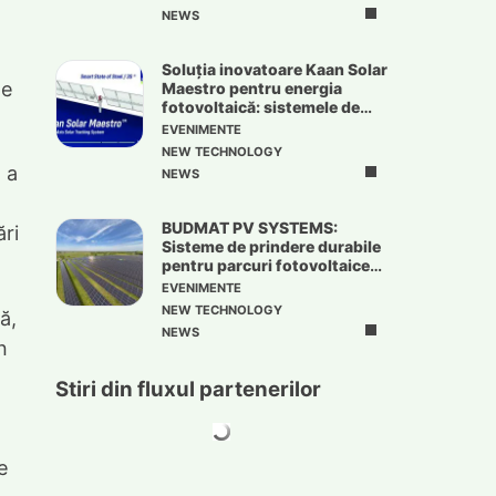
NEWS
Soluția inovatoare Kaan Solar
de
Maestro pentru energia
fotovoltaică: sistemele de
urmărire solară
EVENIMENTE
NEW TECHNOLOGY
 a
NEWS
BUDMAT PV SYSTEMS:
ări
Sisteme de prindere durabile
pentru parcuri fotovoltaice
de mari dimensiuni
EVENIMENTE
NEW TECHNOLOGY
ă,
NEWS
n
Stiri din fluxul partenerilor
e