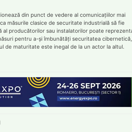
ționează din punct de vedere al comunicațiilor mai
a măsurile clasice de securitate industrială să fie
ă al producătorilor sau instalatorilor poate reprezent
măsuri pentru a-și îmbunătăți securitatea cibernetică,
ul de maturitate este inegal de la un actor la altul.
book
itter
e LinkedIn
ie pe Pinterest
mite prin whatsapp
Trimite pe Email