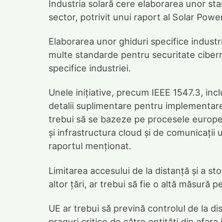
Industria solară cere elaborarea unor st
sector, potrivit unui raport al Solar Pow
Elaborarea unor ghiduri specifice industri
multe standarde pentru securitate ciber
specifice industriei.
Unele inițiative, precum IEEE 1547.3, inc
detalii suplimentare pentru implementare
trebui să se bazeze pe procesele europene
și infrastructura cloud și de comunicații 
raportul menționat.
Limitarea accesului de la distanță și a st
altor țări, ar trebui să fie o altă măsură 
UE ar trebui să prevină controlul de la d
praguri critice de către entități din afara 