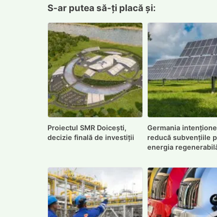
S-ar putea să-ți placă și:
Proiectul SMR Doicești,
Germania intențione
decizie finală de investiții
reducă subvențiile 
energia regenerabil