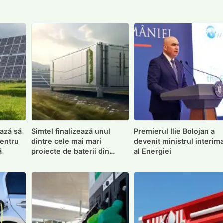
ază să
Simtel finalizează unul
Premierul Ilie Bolojan a
pentru
dintre cele mai mari
devenit ministrul interim
ă
proiecte de baterii din
al Energiei
România