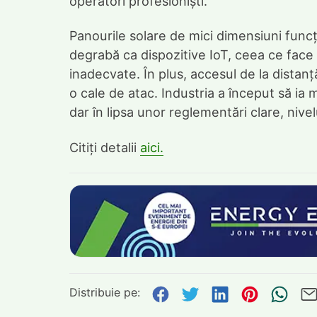
operatori profesioniști.
Panourile solare de mici dimensiuni func
degrabă ca dispozitive IoT, ceea ce face c
inadecvate. În plus, accesul de la distanț
o cale de atac. Industria a început să ia 
dar în lipsa unor reglementări clare, nivel
Citiți detalii
aici.
Distribuie pe:
Distribuie pe Face
Distribuie pe Tw
Distribuie p
Distribu
Tri