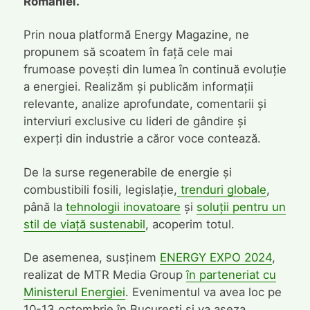
României.
Prin noua platformă Energy Magazine, ne
propunem să scoatem în față cele mai
frumoase povești din lumea în continuă evoluție
a energiei. Realizăm și publicăm informații
relevante, analize aprofundate, comentarii și
interviuri exclusive cu lideri de gândire și
experți din industrie a căror voce contează.
De la surse regenerabile de energie și
combustibili fosili, legislație,
trenduri globale
,
până la
tehnologii inovatoare
și
soluții pentru un
stil de viață sustenabil
, acoperim totul.
De asemenea, susținem
ENERGY EXPO 2024
,
realizat de MTR Media Group
în parteneriat cu
Ministerul Energiei
. Evenimentul va avea loc pe
10-13 octombrie în București și va așeza