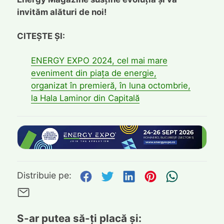
invităm alături de noi!
CITEȘTE ȘI:
ENERGY EXPO 2024, cel mai mare
eveniment din piața de energie,
organizat în premieră, în luna octombrie,
la Hala Laminor din Capitală
Distribuie pe Facebook
Distribuie pe Twitte
Distribuie pe L
Distribuie p
Trimite
Distribuie pe:
Trimite pe Email
S-ar putea să-ți placă și: