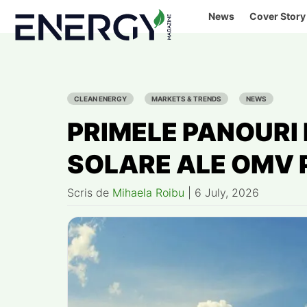
Skip
News
Cover Story
to
content
CLEAN ENERGY
MARKETS & TRENDS
NEWS
PRIMELE PANOURI
SOLARE ALE OMV 
Scris de
Mihaela Roibu
|
6 July, 2026