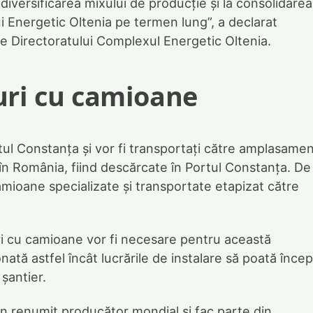
diversificarea mixului de producție și la consolidarea
 Energetic Oltenia pe termen lung”, a declarat
e Directoratului Complexul Energetic Oltenia.
uri cu camioane
tul Constanța și vor fi transportați către amplasame
 în România, fiind descărcate în Portul Constanța. De
amioane specializate și transportate etapizat către
uri cu camioane vor fi necesare pentru această
ată astfel încât lucrările de instalare să poată înce
șantier.
n renumit producător mondial și fac parte din