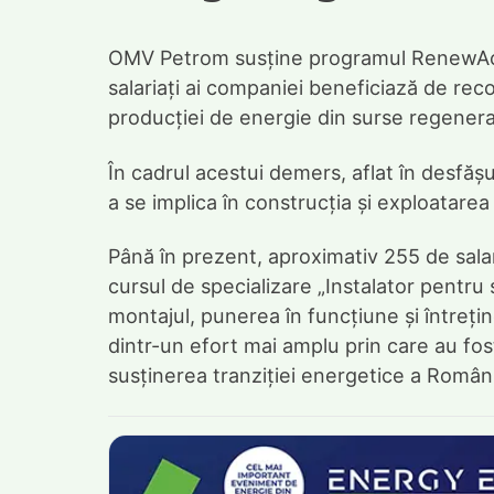
OMV Petrom susține programul RenewAcad,
salariați ai companiei beneficiază de reco
producției de energie din surse regenera
În cadrul acestui demers, aflat în desfășur
a se implica în construcția și exploatarea
Până în prezent, aproximativ 255 de salar
cursul de specializare „Instalator pentr
montajul, punerea în funcțiune și întrețin
dintr-un efort mai amplu prin care au fos
susținerea tranziției energetice a Români