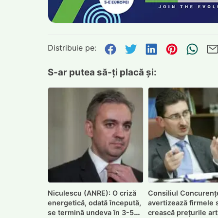
Distribuie pe:
Distribuie pe Face
Distribuie pe Tw
Distribuie p
Distribu
Tri
S-ar putea să-ți placă și:
Niculescu (ANRE): O criză
Consiliul Concurenț
energetică, odată începută,
avertizează firmele 
se termină undeva în 3-5
crească prețurile arti