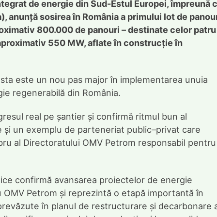
tegrat de energie din Sud-Estul Europei, împreună 
, anunță sosirea în România a primului lot de panou
proximativ 800.000 de panouri – destinate celor patru
 aproximativ 550 MW, aflate în construcție în
cesta este un nou pas major în implementarea unuia
ie regenerabilă din România.
resul real pe șantier și confirmă ritmul bun al
e și un exemplu de parteneriat public–privat care
ru al Directoratului OMV Petrom responsabil pentru
taice confirmă avansarea proiectelor de energie
u OMV Petrom și reprezintă o etapă importantă în
prevăzute în planul de restructurare și decarbonare a