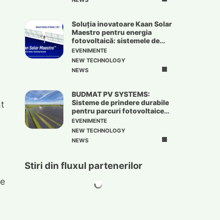
NEWS
Soluția inovatoare Kaan Solar
Maestro pentru energia
fotovoltaică: sistemele de
urmărire solară
EVENIMENTE
NEW TECHNOLOGY
NEWS
BUDMAT PV SYSTEMS:
Sisteme de prindere durabile
nt
pentru parcuri fotovoltaice
de mari dimensiuni
EVENIMENTE
NEW TECHNOLOGY
NEWS
Stiri din fluxul partenerilor
pe