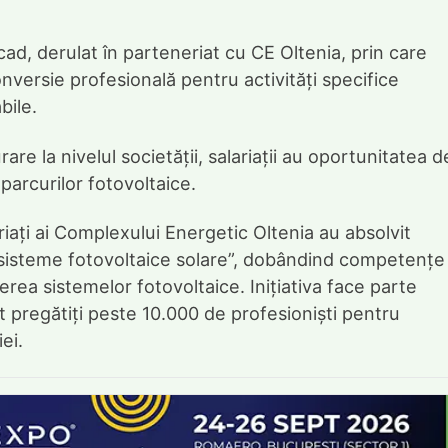
 derulat în parteneriat cu CE Oltenia, prin care
nversie profesională pentru activități specifice
bile.
are la nivelul societății, salariații au oportunitatea d
 parcurilor fotovoltaice.
iați ai Complexului Energetic Oltenia au absolvit
u sisteme fotovoltaice solare”, dobândind competențe 
erea sistemelor fotovoltaice. Inițiativa face parte
t pregătiți peste 10.000 de profesioniști pentru
ei.