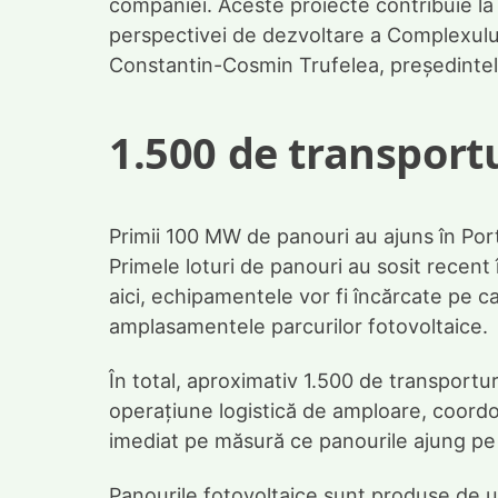
companiei. Aceste proiecte contribuie la 
perspectivei de dezvoltare a Complexului
Constantin-Cosmin Trufelea, președintel
1.500 de transport
Primii 100 MW de panouri au ajuns în Por
Primele loturi de panouri au sosit recent
aici, echipamentele vor fi încărcate pe c
amplasamentele parcurilor fotovoltaice.
În total, aproximativ 1.500 de transport
operațiune logistică de amploare, coordon
imediat pe măsură ce panourile ajung pe 
Panourile fotovoltaice sunt produse de u