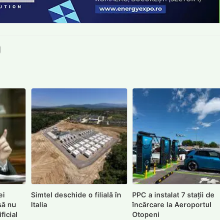
book
itter
e LinkedIn
ie pe Pinterest
mite prin whatsapp
Trimite pe Email
ei
Simtel deschide o filială în
PPC a instalat 7 stații de
să nu
Italia
încărcare la Aeroportul
ficial
Otopeni