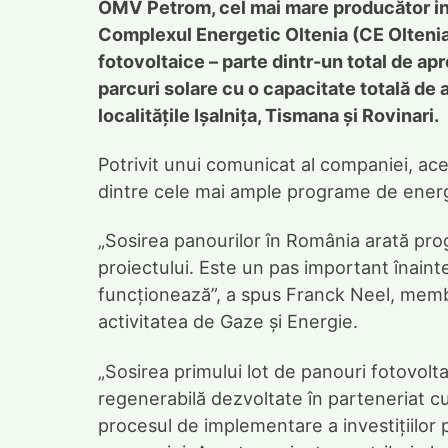
OMV Petrom, cel mai mare producător in
Complexul Energetic Oltenia (CE Oltenia)
fotovoltaice – parte dintr-un total de a
parcuri solare cu o capacitate totală de
localitățile Ișalnița, Tismana și Rovinari.
Potrivit unui comunicat al companiei, a
dintre cele mai ample programe de energ
„Sosirea panourilor în România arată prog
proiectului. Este un pas important înaint
funcționează”, a spus Franck Neel, memb
activitatea de Gaze și Energie.
„Sosirea primului lot de panouri fotovol
regenerabilă dezvoltate în parteneriat c
procesul de implementare a investițiilor 