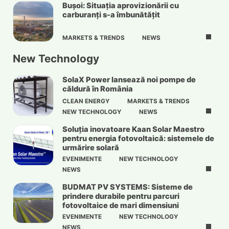
Bușoi: Situația aprovizionării cu
carburanți s-a îmbunătățit
MARKETS & TRENDS
NEWS
New Technology
SolaX Power lansează noi pompe de
căldură în România
CLEAN ENERGY
MARKETS & TRENDS
NEW TECHNOLOGY
NEWS
Soluția inovatoare Kaan Solar Maestro
pentru energia fotovoltaică: sistemele de
urmărire solară
EVENIMENTE
NEW TECHNOLOGY
NEWS
BUDMAT PV SYSTEMS: Sisteme de
prindere durabile pentru parcuri
fotovoltaice de mari dimensiuni
EVENIMENTE
NEW TECHNOLOGY
NEWS