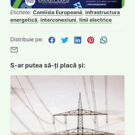
Etichete:
Comiisia Europeană
,
infrastructura
energetică
,
interconexiuni
,
linii electrice
Distribuie pe Facebook
Distribuie pe Twitte
Distribuie pe L
Distribuie p
Trimite
Distribuie pe:
Trimite pe Email
S-ar putea să-ți placă și: