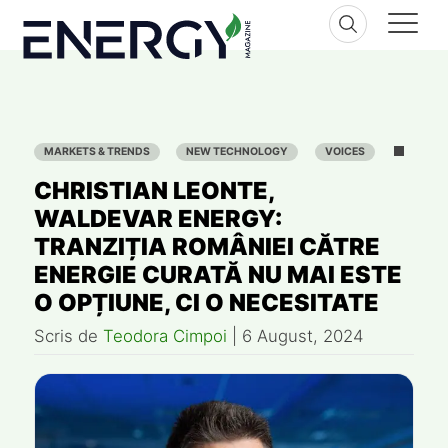
Skip
to
content
MARKETS & TRENDS
NEW TECHNOLOGY
VOICES
CHRISTIAN LEONTE,
WALDEVAR ENERGY:
TRANZIȚIA ROMÂNIEI CĂTRE
ENERGIE CURATĂ NU MAI ESTE
O OPȚIUNE, CI O NECESITATE
Scris de
Teodora Cimpoi
|
6 August, 2024