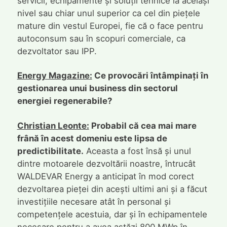
servicii, echipamente și soluții tehnice la același
nivel sau chiar unul superior ca cel din piețele
mature din vestul Europei, fie că o face pentru
autoconsum sau în scopuri comerciale, ca
dezvoltator sau IPP.
Energy Magazine:
Ce provocări întâmpinați în
gestionarea unui business din sectorul
energiei regenerabile?
Christian Leonte:
Probabil că cea mai mare
frână în acest domeniu este lipsa de
predictibilitate.
Aceasta a fost însă și unul
dintre motoarele dezvoltării noastre, întrucât
WALDEVAR Energy a anticipat în mod corect
dezvoltarea pieței din acești ultimi ani și a făcut
investițiile necesare atât în personal și
competențele acestuia, dar și în echipamentele
necesare pentru a avea astăzi 800 MWp în