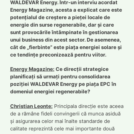
WALDEVAR Energy. Într-un interviu acordat
Energy Magazine, acesta a explicat care este
potențialul de creștere a pieței locale de
energie din surse regenerabile, dar și care
sunt provocările întâmpinate în gestionarea
unui business din acest sector. De asemenea,
cât de „fierbinte” este piața energiei solare și
ce tendințe preconizează pentru viitor.
Energy Magazine:
Ce direcții strategice
planificați să urmați pentru consolidarea
poziției WALDEVAR Energy pe piața EPC în
domeniul energiei regenerabile?
Christian Leonte:
Principala direcție este aceea
de a rămâne fideli convingerii că munca asiduă
și asigurarea celor mai înalte standarde de
calitate reprezintă cele mai importante două