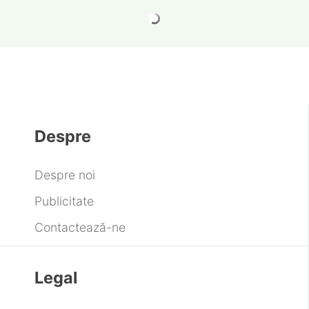
Gigabyte ține platforma AM4 în viață cu
plăci de bază noi pentru procesoare vechi
Jaeger-LeCoultre ReversoTribute Monoface
„Or Deco” Series
Next Play Romania promovează jocurile
dezvoltate local și caută următorul mare hit
Tot ce trebuie să știi înainte de Summer Well
2026. Ghidul complet pentru ediția
aniversară de 15 ani
KEF LS LUXE este noul vârf de gamă audio
Hi-Fi al producătorului britanic
BMW X5 la final de generație – ultimele 200
de modele cu livrare din stoc și pachete de
finanțare specială