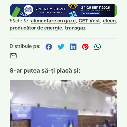
Etichete:
alimentare cu gaze
,
CET Vest
,
elcen
,
producător de energie
,
transgaz
Distribuie pe Facebook
Distribuie pe Twitte
Distribuie pe L
Distribuie p
Trimite
Distribuie pe:
Trimite pe Email
S-ar putea să-ți placă și: