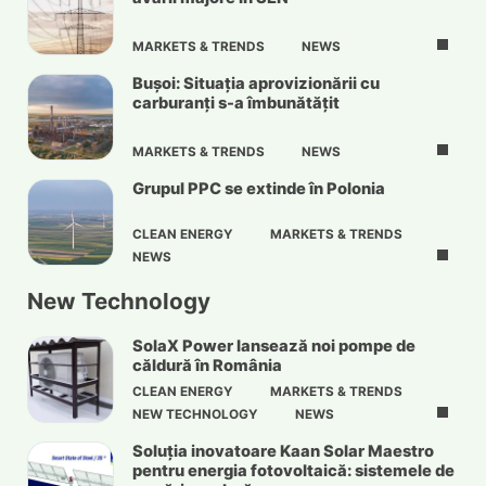
MARKETS & TRENDS
NEWS
Bușoi: Situația aprovizionării cu
carburanți s-a îmbunătățit
MARKETS & TRENDS
NEWS
Grupul PPC se extinde în Polonia
CLEAN ENERGY
MARKETS & TRENDS
NEWS
New Technology
SolaX Power lansează noi pompe de
căldură în România
CLEAN ENERGY
MARKETS & TRENDS
NEW TECHNOLOGY
NEWS
Soluția inovatoare Kaan Solar Maestro
pentru energia fotovoltaică: sistemele de