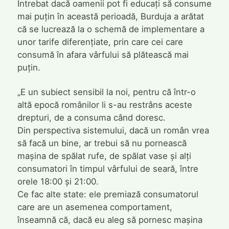
Întrebat dacă oamenii pot fi educați să consume
mai puțin în această perioadă, Burduja a arătat
că se lucrează la o schemă de implementare a
unor tarife diferențiate, prin care cei care
consumă în afara vârfului să plătească mai
puțin.
„E un subiect sensibil la noi, pentru că într-o
altă epocă românilor li s-au restrâns aceste
drepturi, de a consuma când doresc.
Din perspectiva sistemului, dacă un român vrea
să facă un bine, ar trebui să nu pornească
mașina de spălat rufe, de spălat vase și alți
consumatori în timpul vârfului de seară, între
orele 18:00 și 21:00.
Ce fac alte state: ele premiază consumatorul
care are un asemenea comportament,
înseamnă că, dacă eu aleg să pornesc mașina