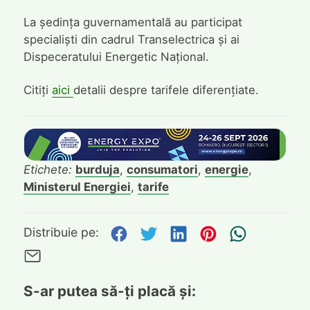
La ședința guvernamentală au participat
specialiști din cadrul Transelectrica și ai
Dispeceratului Energetic Național.
Citiți
aici
detalii despre tarifele diferențiate.
Etichete:
burduja
,
consumatori
,
energie
,
Ministerul Energiei
,
tarife
Distribuie pe Facebook
Distribuie pe Twitte
Distribuie pe L
Distribuie p
Trimite
Distribuie pe:
Trimite pe Email
S-ar putea să-ți placă și: