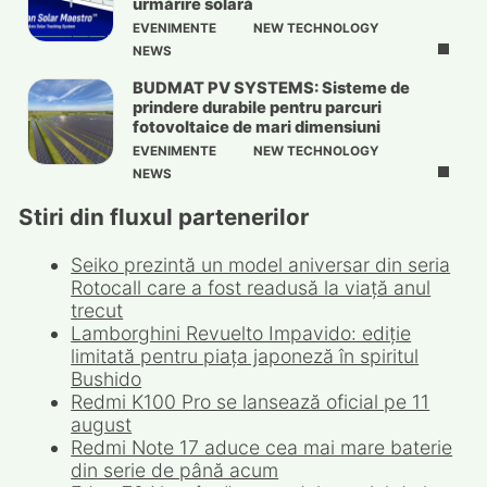
urmărire solară
EVENIMENTE
NEW TECHNOLOGY
NEWS
BUDMAT PV SYSTEMS: Sisteme de
prindere durabile pentru parcuri
fotovoltaice de mari dimensiuni
EVENIMENTE
NEW TECHNOLOGY
NEWS
Stiri din fluxul partenerilor
Seiko prezintă un model aniversar din seria
Rotocall care a fost readusă la viață anul
trecut
Lamborghini Revuelto Impavido: ediție
limitată pentru piața japoneză în spiritul
Bushido
Redmi K100 Pro se lansează oficial pe 11
august
Redmi Note 17 aduce cea mai mare baterie
din serie de până acum