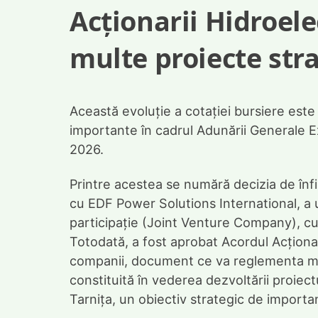
Acționarii Hidroel
multe proiecte str
Această evoluție a cotației bursiere est
importante în cadrul Adunării Generale Ex
2026.
Printre acestea se numără decizia de înf
cu EDF Power Solutions International, a u
participație (Joint Venture Company), cu
Totodată, a fost aprobat Acordul Acționar
companii, document ce va reglementa mod
constituită în vederea dezvoltării proiec
Tarnița, un obiectiv strategic de importa