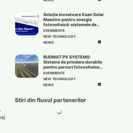
NEWS
Soluția inovatoare Kaan Solar
Maestro pentru energia
fotovoltaică: sistemele de
urmărire solară
EVENIMENTE
NEW TECHNOLOGY
NEWS
BUDMAT PV SYSTEMS:
Sisteme de prindere durabile
pentru parcuri fotovoltaice
de mari dimensiuni
EVENIMENTE
NEW TECHNOLOGY
NEWS
Stiri din fluxul partenerilor
,
paj