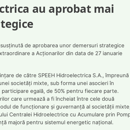
ectrica au aprobat mai
ategice
e susținută de aprobarea unor demersuri strategice
traordinare a Acționarilor din data de 27 ianuarie
iințare de către SPEEH Hidroelectrica S.A., împreună
nei societăți mixte, sub forma unei asocieri în
 participare egală, de 50% pentru fiecare parte.
ilor care urmează a fi încheiat între cele două
ul de funcționare și guvernanță al societății mixte
tului Centralei Hidroelectrice cu Acumulare prin Pom
nță majoră pentru sistemul energetic național.