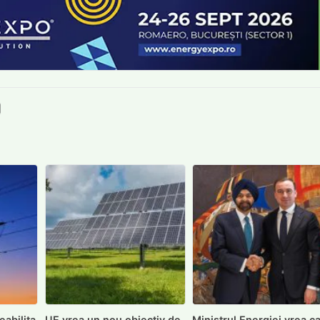
book
itter
e LinkedIn
ie pe Pinterest
mite prin whatsapp
Trimite pe Email
eabilita
UE vrea un nou obiectiv de
Ministrul Energiei vrea c