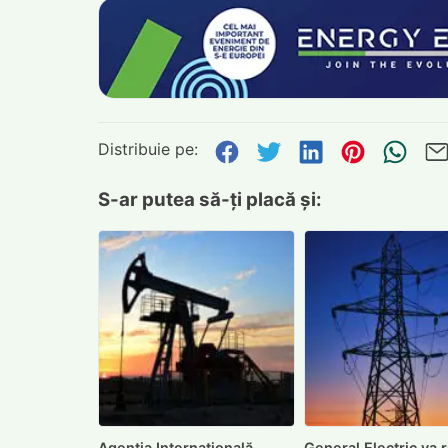
Distribuie pe:
Distribuie pe Face
Distribuie pe Tw
Distribuie p
Distribu
Tri
S-ar putea să-ți placă și:
Agenția Internațională
General Electric va r