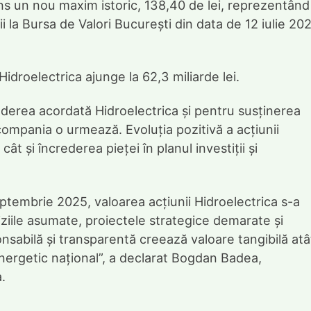
tins un nou maxim istoric, 138,40 de lei, reprezentând
ții la Bursa de Valori București din data de 12 iulie 20
Hidroelectrica ajunge la 62,3 miliarde lei.
ederea acordată Hidroelectrica și pentru susținerea
compania o urmează. Evoluția pozitivă a acțiunii
ât și încrederea pieței în planul investiții și
ptembrie 2025, valoarea acțiunii Hidroelectrica s-a
ziile asumate, proiectele strategice demarate și
abilă și transparentă creează valoare tangibilă atâ
energetic național”, a declarat Bogdan Badea,
.