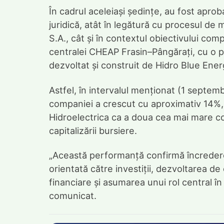
În cadrul aceleiași ședințe, au fost aproba
juridică, atât în legătură cu procesul de 
S.A., cât și în contextul obiectivului com
centralei CHEAP Frasin–Pângărați, cu o p
dezvoltat și construit de Hidro Blue Ene
Astfel, în intervalul menționat (1 septem
companiei a crescut cu aproximativ 14%, de
Hidroelectrica ca a doua cea mai mare 
capitalizării bursiere.
„Această performanță confirmă încrederea 
orientată către investiții, dezvoltarea de
financiare și asumarea unui rol central în
comunicat.