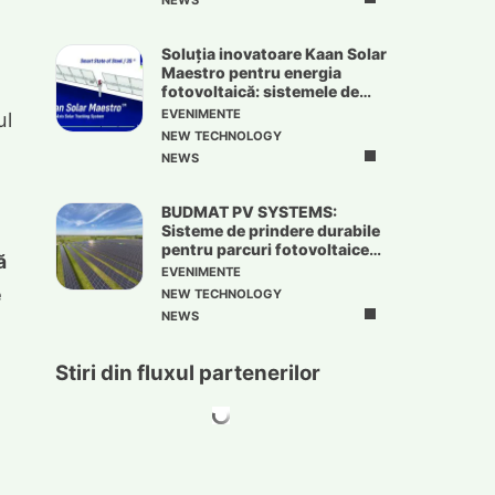
NEWS
n
Soluția inovatoare Kaan Solar
Maestro pentru energia
fotovoltaică: sistemele de
urmărire solară
EVENIMENTE
ul
NEW TECHNOLOGY
NEWS
BUDMAT PV SYSTEMS:
Sisteme de prindere durabile
pentru parcuri fotovoltaice
ă
de mari dimensiuni
EVENIMENTE
e
NEW TECHNOLOGY
NEWS
Stiri din fluxul partenerilor