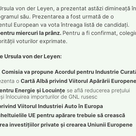
rsula von der Leyen, a prezentat astăzi dimineață î
rogramul său. Prezentarea a fost urmată de o
ntul European va vota întreaga listă de candidați.
entru miercuri la prânz.
Pentru a fi confirmat, colegi
ității voturilor exprimate.
e Ursula von der Leyen:
,
Comisia va propune Acordul pentru Industrie Curat
rezenta o
Cartă Albă privind Viitorul Apărării Europen
pentru Energie și Locuințe
se află reducerea prețului
ă și înlocuirea importurilor de GNL rusesc
rivind Viitorul Industriei Auto în Europa
heltuielile UE pentru apărare trebuie să crească
rea investițiilor private și crearea Uniunii Europene