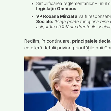
Simplificarea reglementărilor – unul d
legislație Omnibus
VP Roxana Mînzatu
va fi responsabi
Sociale:
“Piața poate funcționa bine 
asigurăm că întărim drepturile sociale
Redăm, în continuare,
principalele decla
ce oferă detalii privind prioritățile noii 