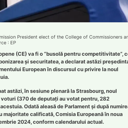
mission President elect of the College of Commissioners a
ce : EP
ropene (CE) va fi o “busolă pentru competitivitate”, 
rbonizarea și securitatea, a declarat astăzi președint
mentului European în discursul cu privire la noul
tuia.
 astăzi, în sesiune plenară la Strasbourg, noul
e voturi (370 de deputați au votat pentru, 282
a acestuia. Odată aleasă de Parlament și după numire
cu majoritate calificată, Comisia Europeană în noua
decembrie 2024, conform calendarului actual.