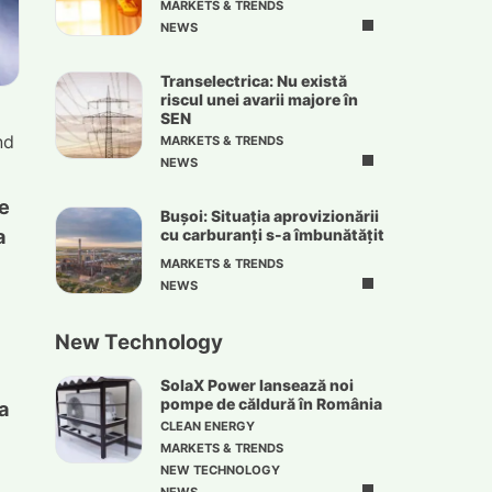
MARKETS & TRENDS
NEWS
Transelectrica: Nu există
riscul unei avarii majore în
SEN
nd
MARKETS & TRENDS
NEWS
ce
Bușoi: Situația aprovizionării
a
cu carburanți s-a îmbunătățit
MARKETS & TRENDS
NEWS
New Technology
SolaX Power lansează noi
pompe de căldură în România
a
CLEAN ENERGY
MARKETS & TRENDS
NEW TECHNOLOGY