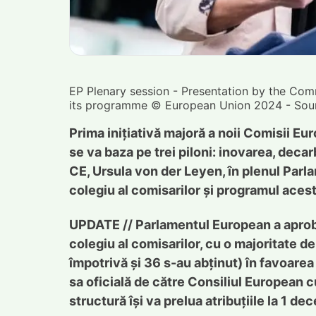
EP Plenary session - Presentation by the Com
its programme © European Union 2024 - Sour
Prima inițiativă majoră a noii Comisii Eu
se va baza pe trei piloni: inovarea, deca
CE, Ursula von der Leyen, în plenul Parla
colegiu al comisarilor și programul aces
UPDATE // Parlamentul European a aprobat
colegiu al comisarilor, cu o majoritate d
împotrivă și 36 s-au abținut) în favoare
sa oficială de către Consiliul European 
structură își va prelua atribuțiile la 1 