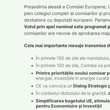
Președinta aleasă a Comisiei Europene, U
plen colegiul complet al comisarilor și p
dezbatere cu deputații europeni. Parlame
Votul prin apel nominal este programat p
comisarilor are nevoie de aprobarea major
Cele mai importante mesaje transmise d
În primele 100 de zile ale mandatului
În primele 100 de zile, Comisia va p
Printre prioritățile noului comisar 
energiei, investițiile în energie curat
CE va convoca un
Dialog Strategic p
În contextul războiului de la graniță,
c
Simplificarea bugetului UE, stimula
pentru Economisire și Investiții