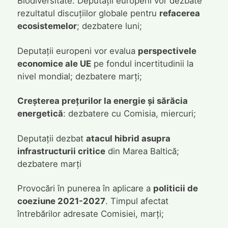
Biodiversitate: Deputații europeni vor dezbate
rezultatul discuțiilor globale pentru
refacerea
ecosistemelor
; dezbatere luni;
Deputații europeni vor evalua
perspectivele
economice ale UE
pe fondul incertitudinii la
nivel mondial; dezbatere marți;
Creșterea prețurilor la energie și sărăcia
energetică
: dezbatere cu Comisia, miercuri;
Deputații dezbat
atacul hibrid asupra
infrastructurii critice
din Marea Baltică;
dezbatere marți
Provocări în punerea în aplicare a
politicii de
coeziune 2021-2027
. Timpul afectat
întrebărilor adresate Comisiei, marți;