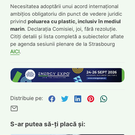
Necesitatea adoptării unui acord internațional
ambițios obligatoriu din punct de vedere juridic
privind
poluarea cu plastic, inclusiv în mediul
marin
. Declarația Comisiei, joi, fără rezoluție.
Citiți detalii și lista completă a subiectelor aflate
pe agenda sesiunii plenare de la Strasbourg
AICI
.
Distribuie pe Facebook
Distribuie pe Twitte
Distribuie pe L
Distribuie p
Trimite
Distribuie pe:
Trimite pe Email
S-ar putea să-ți placă și: