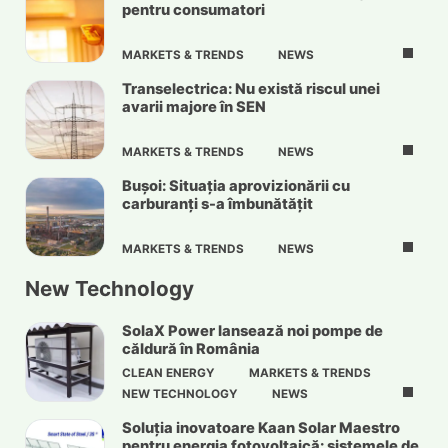
pentru consumatori
MARKETS & TRENDS
NEWS
Transelectrica: Nu există riscul unei
avarii majore în SEN
MARKETS & TRENDS
NEWS
Bușoi: Situația aprovizionării cu
carburanți s-a îmbunătățit
MARKETS & TRENDS
NEWS
New Technology
SolaX Power lansează noi pompe de
căldură în România
CLEAN ENERGY
MARKETS & TRENDS
NEW TECHNOLOGY
NEWS
Soluția inovatoare Kaan Solar Maestro
pentru energia fotovoltaică: sistemele de