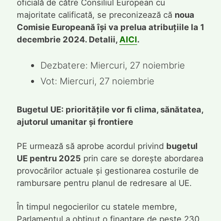
oficială de către Consiliul European cu
majoritate calificată, se preconizează că
noua
Comisie Europeană își va prelua atribuțiile la 1
decembrie 2024. Detalii,
AICI
.
Dezbatere: Miercuri, 27 noiembrie
Vot: Miercuri, 27 noiembrie
Bugetul UE: prioritățile vor fi clima, sănătatea,
ajutorul umanitar și frontiere
PE urmează să aprobe acordul privind
bugetul
UE pentru 2025
prin care se dorește abordarea
provocărilor actuale și gestionarea costurile de
rambursare pentru planul de redresare al UE.
În timpul negocierilor cu statele membre,
Parlamentul a obținut o finanțare de peste 230