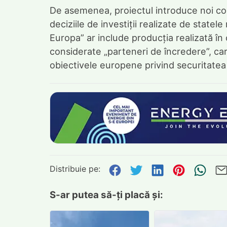
De asemenea, proiectul introduce noi cond
deciziile de investiții realizate de statele
Europa” ar include producția realizată în
considerate „parteneri de încredere”, care
obiectivele europene privind securitatea ș
Distribuie pe:
Distribuie pe Face
Distribuie pe Tw
Distribuie p
Distribu
Tri
S-ar putea să-ți placă și: