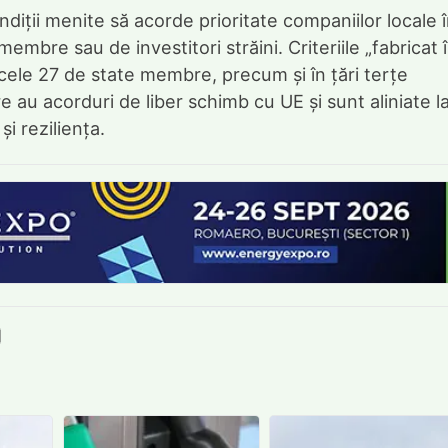
iții menite să acorde prioritate companiilor locale 
 membre sau de investitori străini. Criteriile „fabricat 
 cele 27 de state membre, precum și în țări terțe
 au acorduri de liber schimb cu UE și sunt aliniate l
i reziliența.
book
itter
e LinkedIn
ie pe Pinterest
mite prin whatsapp
Trimite pe Email