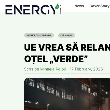
Skip
News
Cover Story
to
content
MARKETS & TRENDS
OIL & GAS
UE VREA SĂ RELA
OȚEL „VERDE”
Scris de
Mihaela Roibu
|
17 February, 2026