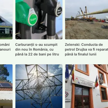
români
Carburanții s-au scumpit
Zelenski: Conducta de
panouri
din nou în România, cu
petrol Drujba va fi repara
până la 22 de bani pe litru
până la finalul lunii