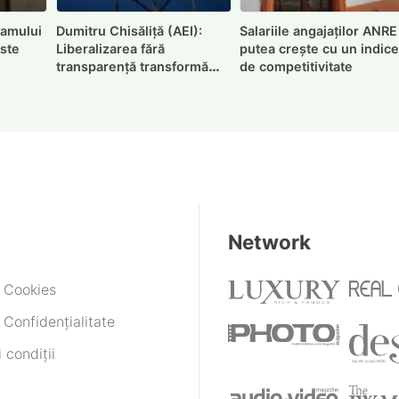
ramului
Dumitru Chisăliță (AEI):
Salariile angajaților ANRE
este
Liberalizarea fără
putea crește cu un indic
transparență transformă
de competitivitate
factura într-un exercițiu de
decodare
Network
e Cookies
 Confidențialitate
 condiții