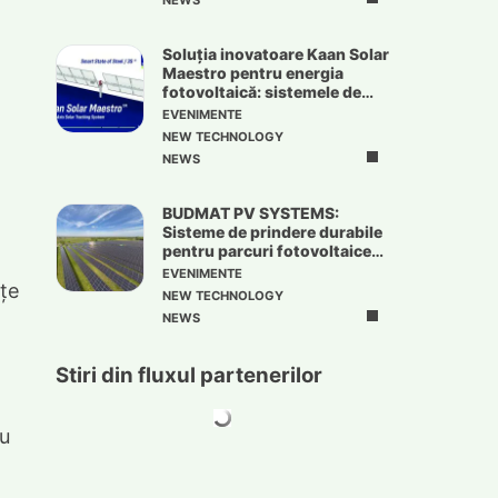
NEWS
Soluția inovatoare Kaan Solar
Maestro pentru energia
fotovoltaică: sistemele de
urmărire solară
EVENIMENTE
NEW TECHNOLOGY
NEWS
BUDMAT PV SYSTEMS:
Sisteme de prindere durabile
pentru parcuri fotovoltaice
de mari dimensiuni
EVENIMENTE
nțe
NEW TECHNOLOGY
NEWS
Stiri din fluxul partenerilor
cu