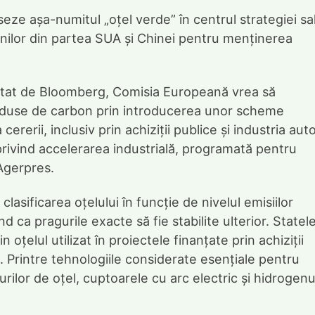
ze așa-numitul „oțel verde” în centrul strategiei sa
unilor din partea SUA și Chinei pentru menținerea
ltat de Bloomberg, Comisia Europeană vrea să
 reduse de carbon prin introducerea unor scheme
cererii, inclusiv prin achiziții publice și industria auto
privind accelerarea industrială, programată pentru
Agerpres.
asificarea oțelului în funcție de nivelul emisiilor
ca pragurile exacte să fie stabilite ulterior. Statel
oțelul utilizat în proiectele finanțate prin achiziții
e. Printre tehnologiile considerate esențiale pentru
ilor de oțel, cuptoarele cu arc electric și hidrogenu