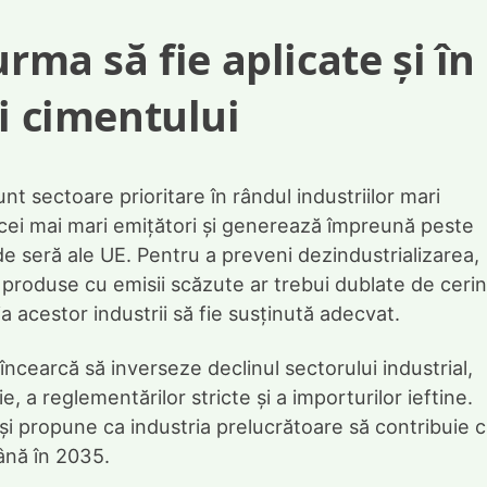
rma să fie aplicate și în
i cimentului
unt sectoare prioritare în rândul industriilor mari
cei mai mari emițători și generează împreună peste
e seră ale UE. Pentru a preveni dezindustrializarea,
produse cu emisii scăzute ar trebui dublate de ceri
ția acestor industrii să fie susținută adecvat.
încearcă să inverseze declinul sectorului industrial,
, a reglementărilor stricte și a importurilor ieftine.
își propune ca industria prelucrătoare să contribuie 
ână în 2035.