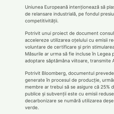
Uniunea Europeană intenționează să plase
de relansare industrială, pe fondul presi
competitivității.
Potrivit unui proiect de document consu
accelereze utilizarea oțelului cu emisii
voluntare de certificare și prin stimularea 
Măsurile ar urma să fie incluse în Legea 
adoptare săptămâna viitoare, transmite 
Potrivit Bloomberg, documentul prevede cl
generate în procesul de producție, urmând 
membre ar trebui să se asigure că 25% din 
publice și subvenții este cu emisii redus
decarbonizare se numără utilizarea deșeur
verde.