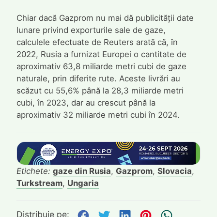
Chiar dacă Gazprom nu mai dă publicității date
lunare privind exporturile sale de gaze,
calculele efectuate de Reuters arată că, în
2022, Rusia a furnizat Europei o cantitate de
aproximativ 63,8 miliarde metri cubi de gaze
naturale, prin diferite rute. Aceste livrări au
scăzut cu 55,6% până la 28,3 miliarde metri
cubi, în 2023, dar au crescut până la
aproximativ 32 miliarde metri cubi în 2024.
Etichete:
gaze din Rusia
,
Gazprom
,
Slovacia
,
Turkstream
,
Ungaria
Distribuie pe Facebook
Distribuie pe Twitte
Distribuie pe L
Distribuie p
Trimite
Distribuie pe: