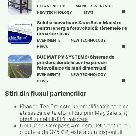
CLEAN ENERGY
MARKETS & TRENDS
NEW TECHNOLOGY
NEWS
Soluția inovatoare Kaan Solar Maestro
pentru energia fotovoltaică: sistemele de
urmărire solară
EVENIMENTE
NEW TECHNOLOGY
NEWS
BUDMAT PV SYSTEMS: Sisteme de
prindere durabile pentru parcuri
fotovoltaice de mari dimensiuni
EVENIMENTE
NEW TECHNOLOGY
NEWS
Stiri din fluxul partenerilor
Khadas Tea Pro este un amplificator care se
atașează de telefonul tău prin MagSafe și îți
oferă sunet Hi-Fi în mișcare
Noul Jeep Compass 4xe complet electric, cu
o putere de 375 CP, este acum disponibil