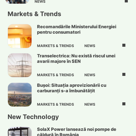
NEWS
Markets & Trends
Recomandările Ministerului Energiei
pentru consumatori
MARKETS & TRENDS
NEWS
Transelectrica: Nu există riscul unei
avarii majore în SEN
MARKETS & TRENDS
NEWS
Bușoi: Situația aprovizionării cu
carburanți s-a îmbunătățit
MARKETS & TRENDS
NEWS
New Technology
SolaX Power lansează noi pompe de
căldură în România