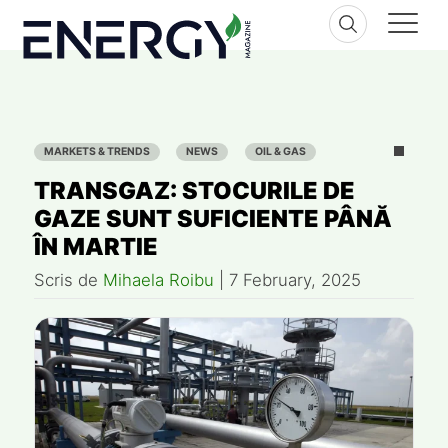
Skip
to
content
MARKETS & TRENDS
NEWS
OIL & GAS
TRANSGAZ: STOCURILE DE
GAZE SUNT SUFICIENTE PÂNĂ
ÎN MARTIE
Scris de
Mihaela Roibu
|
7 February, 2025