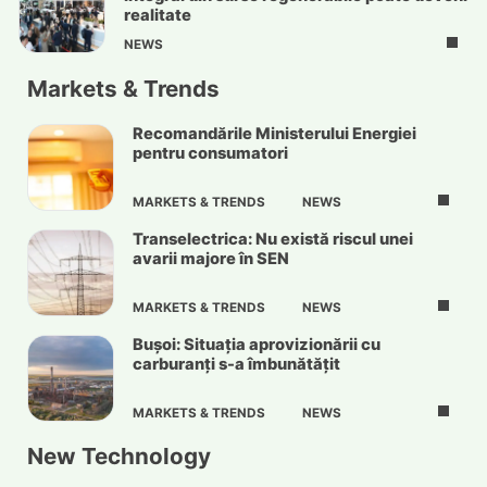
realitate
NEWS
Markets & Trends
Recomandările Ministerului Energiei
pentru consumatori
MARKETS & TRENDS
NEWS
Transelectrica: Nu există riscul unei
avarii majore în SEN
MARKETS & TRENDS
NEWS
Bușoi: Situația aprovizionării cu
carburanți s-a îmbunătățit
MARKETS & TRENDS
NEWS
New Technology