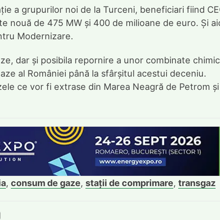
ție a grupurilor noi de la Turceni, beneficiari fiind C
tate nouă de 475 MW și 400 de milioane de euro. Și ai
ntru Modernizare.
e, dar și posibila repornire a unor combinate chimi
ze al României până la sfârșitul acestui deceniu.
gazele ce vor fi extrase din Marea Neagră de Petrom și
ia
,
consum de gaze
,
stații de comprimare
,
transgaz
book
itter
e LinkedIn
ie pe Pinterest
mite prin whatsapp
Trimite pe Email