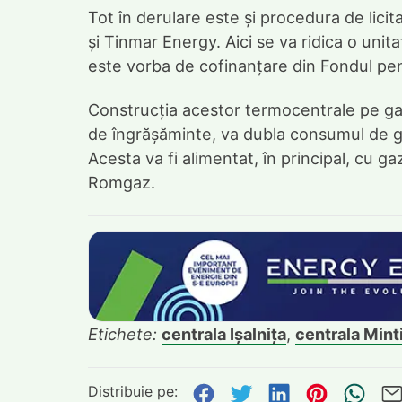
Tot în derulare este și procedura de licita
și Tinmar Energy. Aici se va ridica o uni
este vorba de cofinanțare din Fondul pe
Construcția acestor termocentrale pe gaz
de îngrășăminte, va dubla consumul de ga
Acesta va fi alimentat, în principal, cu 
Romgaz.
Etichete:
centrala Ișalnița
,
centrala Mint
Distribuie pe:
Distribuie pe Face
Distribuie pe Tw
Distribuie p
Distribu
Tri