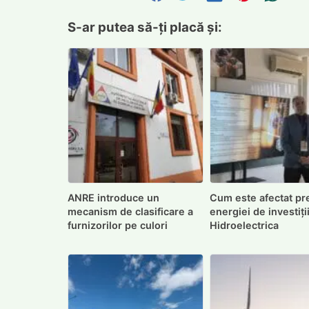
S-ar putea să-ți placă și:
ANRE introduce un
Cum este afectat pr
mecanism de clasificare a
energiei de investiți
furnizorilor pe culori
Hidroelectrica