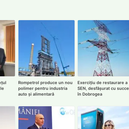
ețul
Rompetrol produce un nou
Exercițiu de restaurare a
ile
polimer pentru industria
SEN, desfășurat cu succ
auto și alimentară
în Dobrogea