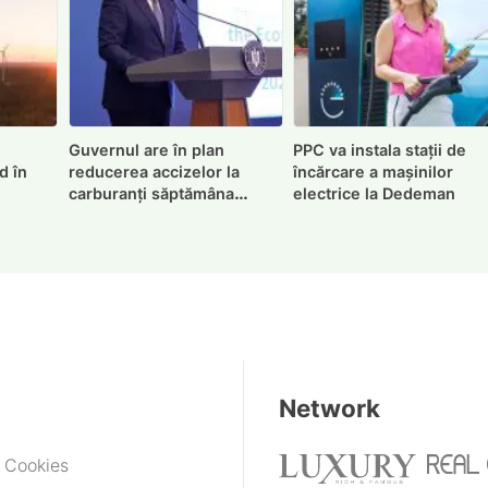
Guvernul are în plan
PPC va instala stații de
d în
reducerea accizelor la
încărcare a mașinilor
carburanți săptămâna
electrice la Dedeman
viitoare
Network
e Cookies