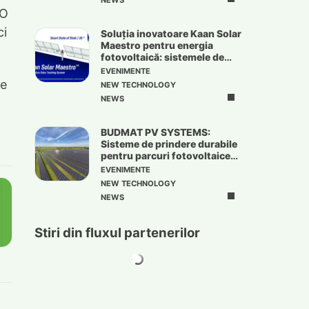
NEWS
EO
ci
Soluția inovatoare Kaan Solar
Maestro pentru energia
fotovoltaică: sistemele de
urmărire solară
EVENIMENTE
ce
NEW TECHNOLOGY
NEWS
BUDMAT PV SYSTEMS:
Sisteme de prindere durabile
pentru parcuri fotovoltaice
de mari dimensiuni
EVENIMENTE
NEW TECHNOLOGY
NEWS
Stiri din fluxul partenerilor