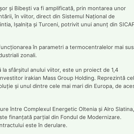
or și Bibești va fi amplificată, prin montarea unor
rii, în viitor, direct din Sistemul Național de
tia, Ișalnița și Turceni, potrivit unui anunț din SICA
 funcționarea în parametri a termocentralelor mai sus
ustriali zonali.
la sfârșitul anului viitor, este un proiect de 1,4
investitor irakian Mass Group Holding. Reprezintă ce
uție și unul dintre cele mai mari din Europa, de ace
ure între Complexul Energetic Oltenia și Alro Slatina
ste finanțată parțial din Fondul de Modernizare.
ntractului este în derulare.