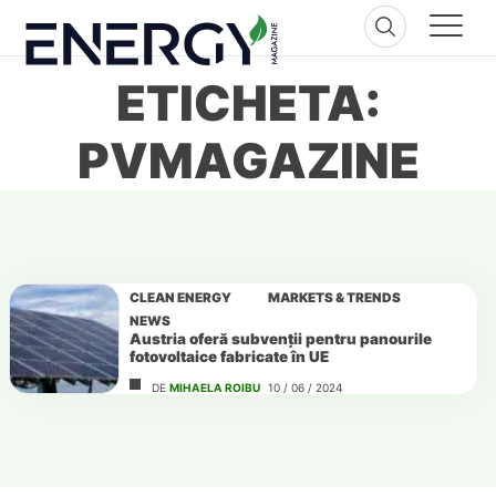
Skip
to
content
ETICHETA:
PVMAGAZINE
CLEAN ENERGY
MARKETS & TRENDS
NEWS
Austria oferă subvenții pentru panourile
fotovoltaice fabricate în UE
DE
MIHAELA ROIBU
10 / 06 / 2024