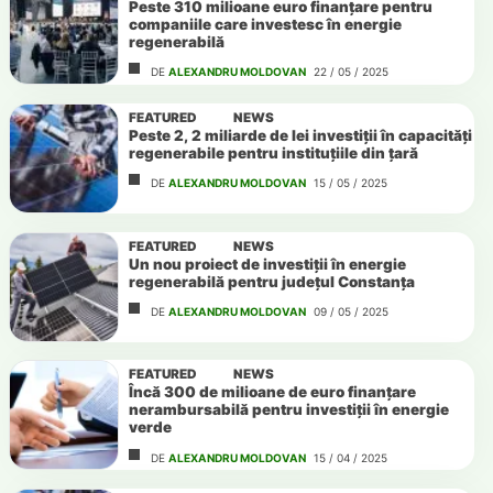
Peste 310 milioane euro finanțare pentru
companiile care investesc în energie
regenerabilă
DE
ALEXANDRU MOLDOVAN
22 / 05 / 2025
FEATURED
NEWS
Peste 2, 2 miliarde de lei investiții în capacități
regenerabile pentru instituțiile din țară
DE
ALEXANDRU MOLDOVAN
15 / 05 / 2025
FEATURED
NEWS
Un nou proiect de investiții în energie
regenerabilă pentru județul Constanța
DE
ALEXANDRU MOLDOVAN
09 / 05 / 2025
FEATURED
NEWS
Încă 300 de milioane de euro finanțare
nerambursabilă pentru investiții în energie
verde
DE
ALEXANDRU MOLDOVAN
15 / 04 / 2025