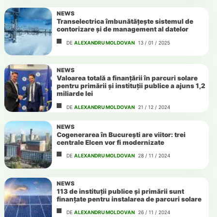
NEWS
Transelectrica îmbunătățește sistemul de
contorizare și de management al datelor
DE
ALEXANDRU MOLDOVAN
13 / 01 / 2025
NEWS
Valoarea totală a finanțării în parcuri solare
pentru primării și instituții publice a ajuns 1,2
miliarde lei
DE
ALEXANDRU MOLDOVAN
21 / 12 / 2024
NEWS
Cogenerarea în București are viitor: trei
centrale Elcen vor fi modernizate
DE
ALEXANDRU MOLDOVAN
28 / 11 / 2024
NEWS
113 de instituții publice și primării sunt
finanțate pentru instalarea de parcuri solare
DE
ALEXANDRU MOLDOVAN
26 / 11 / 2024