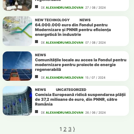
DE
ALEXANDRU MOLDOVAN
27 / 08 / 2024
NEW TECHNOLOGY
NEWS
64.000.000 euro din Fondul pentru
Modernizare și PNNR pentru eficiența
energetică în industrie
DE
ALEXANDRU MOLDOVAN
07 / 08 / 2024
NEWS
Comunitățile locale au acces la Fondul pentru
modernizare pentru proiecte de energie
regenerabilă
DE
ALEXANDRU MOLDOVAN
15 / 07 / 2024
NEWS
UNCATEGORIZED
Comisia Europeană ridică suspendarea plății
de 37,2 milioane de euro, din PNNR, către
România
DE
ALEXANDRU MOLDOVAN
26 / 06 / 2024
1
2
3
⟩