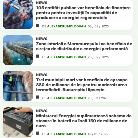
NEWS
105 entități publice vor beneficia de finanțare
pentru pentru investiții în capacități de
producere a energiei regenerabile
DE
ALEXANDRU MOLDOVAN
03 / 03 / 2025
NEWS
Zona istorică a Maramureșului va beneficia de
o rețea de distribuție a energiei performantă
DE
ALEXANDRU MOLDOVAN
26 / 02 / 2025
NEWS
Trei municipii mari vor beneficia de aproape
880 de milioane de lei pentru modernizarea
termoficării. Bucureștiul lipsește.
DE
ALEXANDRU MOLDOVAN
28 / 01 / 2025
NEWS
Ministerul Energiei suplimentează schema de
stocare în baterii cu încă 150 de milioane de
euro
DE
ALEXANDRU MOLDOVAN
18 / 01 / 2025