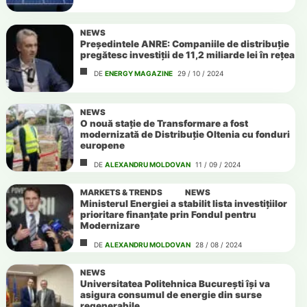
NEWS
Președintele ANRE: Companiile de distribuție
pregătesc investiții de 11,2 miliarde lei în rețea
DE
ENERGY MAGAZINE
29 / 10 / 2024
NEWS
O nouă stație de Transformare a fost
modernizată de Distribuție Oltenia cu fonduri
europene
DE
ALEXANDRU MOLDOVAN
11 / 09 / 2024
MARKETS & TRENDS
NEWS
Ministerul Energiei a stabilit lista investițiilor
prioritare finanțate prin Fondul pentru
Modernizare
DE
ALEXANDRU MOLDOVAN
28 / 08 / 2024
NEWS
Universitatea Politehnica București își va
asigura consumul de energie din surse
regenerabile