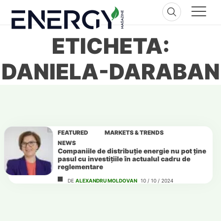
Skip
to
content
ETICHETA:
DANIELA-DARABAN
FEATURED
MARKETS & TRENDS
NEWS
Companiile de distribuție energie nu pot ține
pasul cu investițiile în actualul cadru de
reglementare
DE
ALEXANDRU MOLDOVAN
10 / 10 / 2024