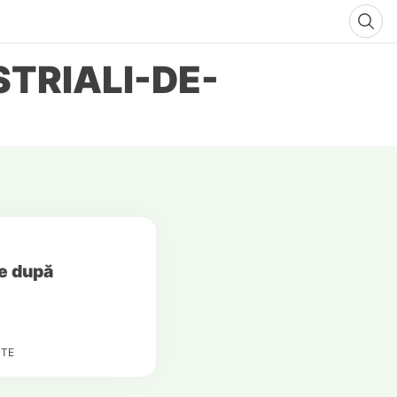
TRIALI-DE-
ie după
TE