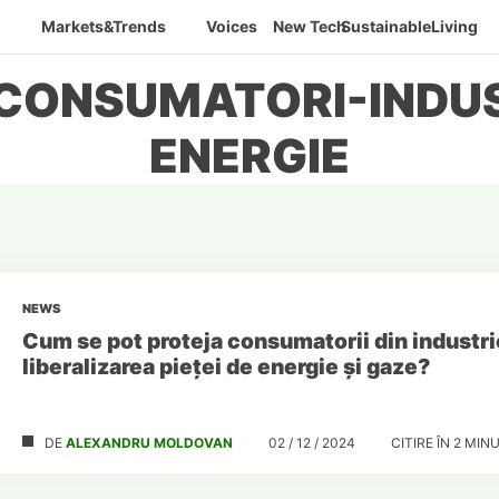
Markets&Trends
Voices
New Tech
SustainableLiving
 CONSUMATORI-INDUS
ENERGIE
NEWS
Cum se pot proteja consumatorii din industr
liberalizarea pieței de energie și gaze?
DE
ALEXANDRU MOLDOVAN
02 / 12 / 2024
CITIRE ÎN
2
MINU