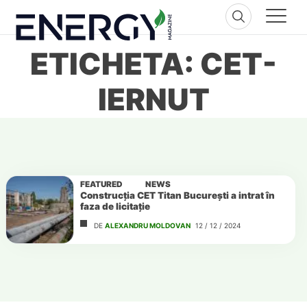
Skip
to
content
ETICHETA: CET-
IERNUT
FEATURED
NEWS
Construcția CET Titan București a intrat în
faza de licitație
DE
ALEXANDRU MOLDOVAN
12 / 12 / 2024