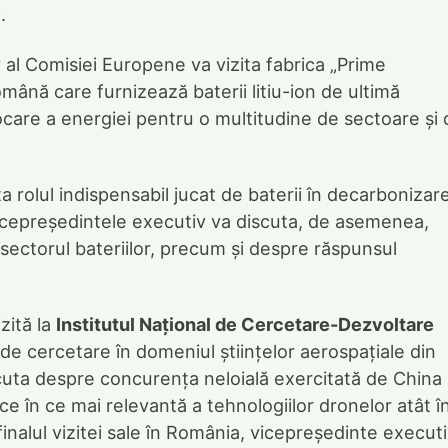
.
v al Comisiei Europene va vizita fabrica „Prime
mână care furnizează baterii litiu-ion de ultimă
ocare a energiei pentru o multitudine de sectoare și 
a rolul indispensabil jucat de baterii în decarbonizar
Vicepreședintele executiv va discuta, de asemenea,
sectorul bateriilor, precum și despre răspunsul
zită la
Institutul Național de Cercetare-Dezvoltare
de cercetare în domeniul științelor aerospațiale din
cuta despre concurența neloială exercitată de China
 ce în ce mai relevantă a tehnologiilor dronelor atât î
La finalul vizitei sale în România, vicepreședinte execut