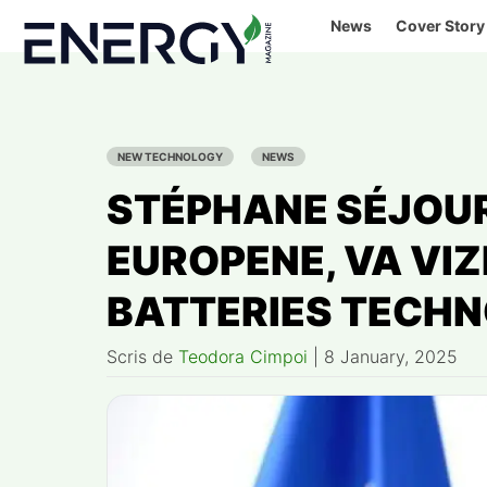
Skip
News
Cover Story
to
content
NEW TECHNOLOGY
NEWS
STÉPHANE SÉJOURN
EUROPENE, VA VIZ
BATTERIES TECHN
Scris de
Teodora Cimpoi
|
8 January, 2025