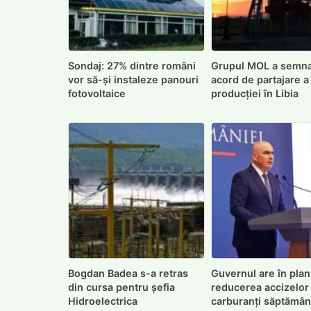
Sondaj: 27% dintre români
Grupul MOL a semna
vor să-și instaleze panouri
acord de partajare a
fotovoltaice
producției în Libia
Bogdan Badea s-a retras
Guvernul are în plan
din cursa pentru șefia
reducerea accizelor 
Hidroelectrica
carburanți săptămâ