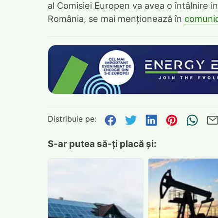
al Comisiei Europen va avea o întâlnire in
România, se mai menționează în
comunic
Distribuie pe:
Distribuie pe Face
Distribuie pe Tw
Distribuie p
Distribu
Tri
S-ar putea să-ți placă și: