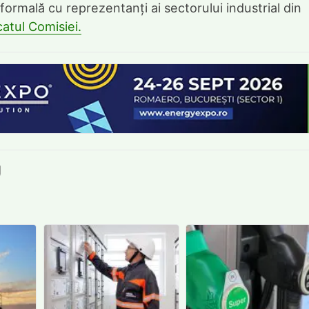
formală cu reprezentanți ai sectorului industrial din
atul Comisiei.
book
itter
e LinkedIn
ie pe Pinterest
mite prin whatsapp
Trimite pe Email