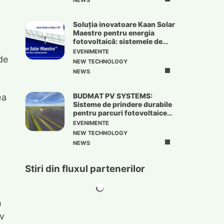
NEWS
Soluția inovatoare Kaan Solar
Maestro pentru energia
fotovoltaică: sistemele de
urmărire solară
EVENIMENTE
de
NEW TECHNOLOGY
NEWS
ea
BUDMAT PV SYSTEMS:
Sisteme de prindere durabile
pentru parcuri fotovoltaice
de mari dimensiuni
EVENIMENTE
NEW TECHNOLOGY
NEWS
Stiri din fluxul partenerilor
n
iv