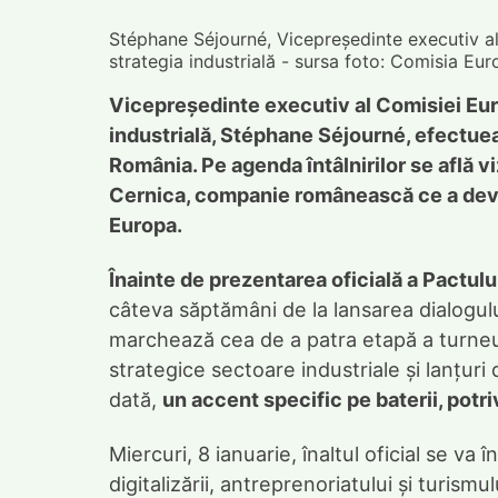
Stéphane Séjourné, Vicepreședinte executiv al
strategia industrială - sursa foto: Comisia Eu
Vicepreședinte executiv al Comisiei Eur
industrială, Stéphane Séjourné, efectuează
România. Pe agenda întâlnirilor se află v
Cernica, companie românească ce a deven
Europa.
Înainte de prezentarea oficială a Pactu
câteva săptămâni de la lansarea dialogului
marchează cea de a patra etapă a turneul
strategice sectoare industriale și lanțur
dată,
un accent specific pe baterii, pot
Miercuri, 8 ianuarie, înaltul oficial se va
digitalizării, antreprenoriatului și turismu