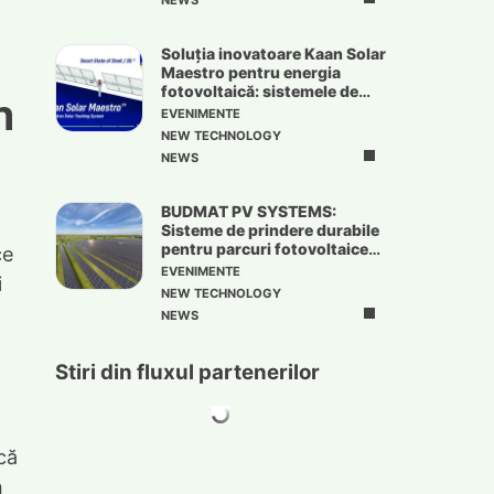
NEWS
Soluția inovatoare Kaan Solar
Maestro pentru energia
fotovoltaică: sistemele de
n
urmărire solară
EVENIMENTE
NEW TECHNOLOGY
NEWS
BUDMAT PV SYSTEMS:
Sisteme de prindere durabile
pentru parcuri fotovoltaice
ce
de mari dimensiuni
EVENIMENTE
i
NEW TECHNOLOGY
NEWS
Stiri din fluxul partenerilor
că
n