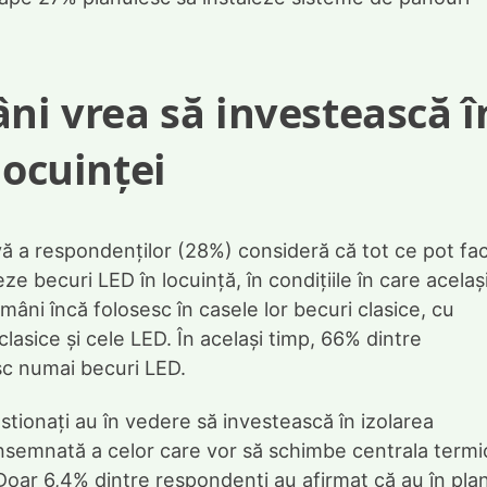
âni vrea să investească î
locuinței
ivă a respondenților (28%) consideră că tot ce pot fa
becuri LED în locuință, în condițiile în care acelaș
mâni încă folosesc în casele lor becuri clasice, cu
lasice și cele LED. În același timp, 66% dintre
esc numai becuri LED.
stionați au în vedere să investească în izolarea
 însemnată a celor care vor să schimbe centrala termi
Doar 6,4% dintre respondenți au afirmat că au în pla