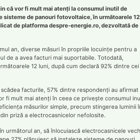
 că vor fi mult mai atenți la consumul inutil de
ze sisteme de panouri fotovoltaice, în următoarele 12
ublicat de platforma despre-energie.ro, dezvoltată de
mul an, diverse măsuri în propriile locuințe pentru a
l de a avea facturi mai suportabile. Totodată,
următoarele 12 luni, după cum declară 92% dintre cei
 scădea facturile, 57% dintre respondenți au afirmat
vor fi mult mai atenți în ceea ce privește consumul inu
ficiența măsurilor simple, precum stingerea luminii î
din priză a electrocasnicelor nefolosite.
 următorul an, să înlocuiască electrocasnicele vech
roape 27% plănuiesc să instaleze sisteme de panouri