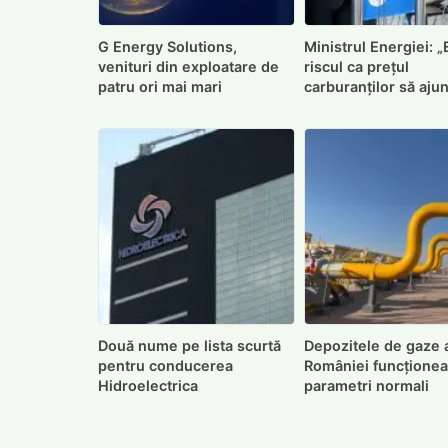
G Energy Solutions,
Ministrul Energiei: „
venituri din exploatare de
riscul ca prețul
patru ori mai mari
carburanților să aju
10 lei”
Două nume pe lista scurtă
Depozitele de gaze 
pentru conducerea
României funcționea
Hidroelectrica
parametri normali