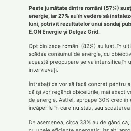
Peste jumătate dintre români (57%) susțin
energie, iar 27% au în vedere să instale
luni, potrivit rezultatelor unui sondaj p
E.ON Energie și Delgaz Grid.
Opt din zece români (82%) au luat, în ulti
scădea consumul de energie, cu obiectivu
această preocupare se va intensifica în 
intervievați.
Întrebați ce vor să facă concret pentru a
că își vor regândi obiceiurile, mai exact 
de energie. Astfel, aproape 30% cred în e
încăperile în care nu stau, sau scoaterea 
De asemenea, circa 33% au de gând ca, în
cu unele eficiente energetic, iar alți ap