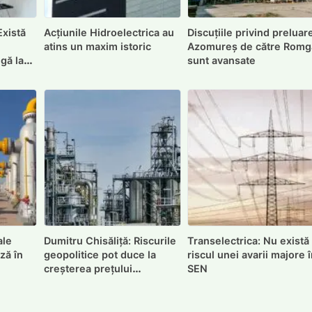
Există
Acțiunile Hidroelectrica au
Discuțiile privind preluar
atins un maxim istoric
Azomureș de către Romg
ngă la
sunt avansate
ale
Dumitru Chisăliță: Riscurile
Transelectrica: Nu există
ză în
geopolitice pot duce la
riscul unei avarii majore 
creșterea prețului
SEN
motorinei în România