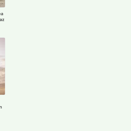
ea
az
în