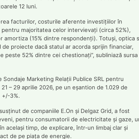
oarele 12 luni.
ea facturilor, costurile aferente investițiilor în
pentru majoritatea celor intervievați (circa 52%),
or amortiza (15% dintre respondenți). Totuși, optica 
 de proiecte dacă statul ar acorda sprijin financiar,
de peste 52% dintre cei chestionați”, subliniază sursa
de Sondaje Marketing Relații Publice SRL pentru
 21 – 29 aprilie 2026, pe un eșantion de 1.029 de
e +/-3%.
usținut de companiile E.On și Delgaz Grid, a fost
eveni, pentru consumatorii de electricitate și gaze, 
n același timp, de explicare, într-un limbaj clar și
mpact de pe piața de energie.