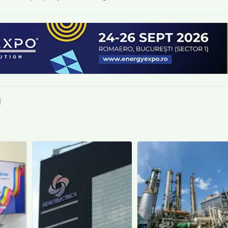
book
itter
e LinkedIn
ie pe Pinterest
mite prin whatsapp
Trimite pe Email