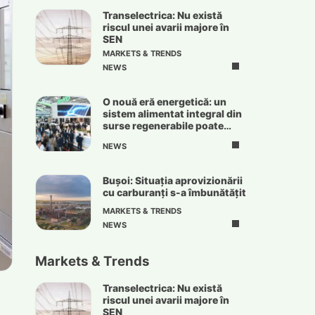
Transelectrica: Nu există
riscul unei avarii majore în
SEN
MARKETS & TRENDS
NEWS
O nouă eră energetică: un
sistem alimentat integral din
surse regenerabile poate
deveni realitate
NEWS
Bușoi: Situația aprovizionării
cu carburanți s-a îmbunătățit
MARKETS & TRENDS
NEWS
Markets & Trends
Transelectrica: Nu există
riscul unei avarii majore în
SEN