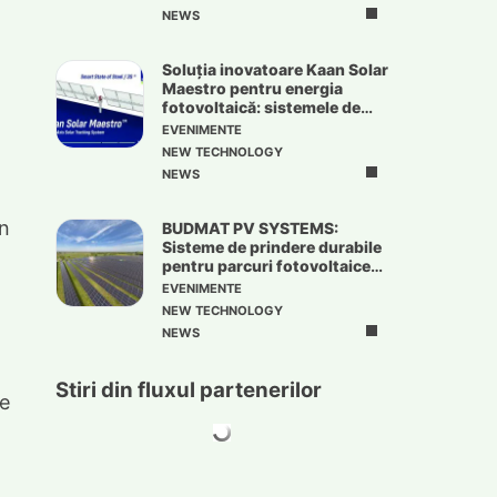
NEWS
Soluția inovatoare Kaan Solar
Maestro pentru energia
fotovoltaică: sistemele de
urmărire solară
EVENIMENTE
NEW TECHNOLOGY
NEWS
în
BUDMAT PV SYSTEMS:
Sisteme de prindere durabile
pentru parcuri fotovoltaice
de mari dimensiuni
EVENIMENTE
NEW TECHNOLOGY
NEWS
Stiri din fluxul partenerilor
re