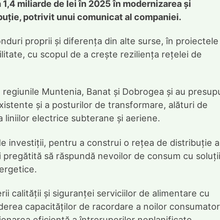
 1,4 miliarde de lei în 2025 în modernizarea și
ibuție, potrivit unui comunicat al companiei.
nduri proprii și diferența din alte surse, în proiectele
itate, cu scopul de a crește reziliența rețelei de
 regiunile Muntenia, Banat și Dobrogea și au presup
istente și a posturilor de transformare, alături de
liniilor electrice subterane și aeriene.
investiții, pentru a construi o rețea de distribuție a
și pregătită să răspundă nevoilor de consum cu soluți
nergetice.
ii calității și siguranței serviciilor de alimentare cu
derea capacităților de racordare a noilor consumator
tionarea eficientă a întreruperilor neplanificate.