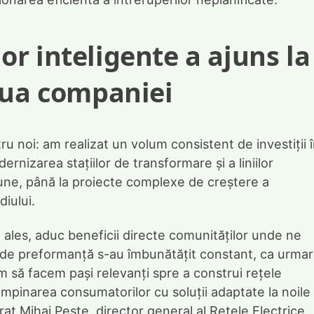
r inteligente a ajuns la
aua companiei
u noi: am realizat un volum consistent de investiții 
rnizarea stațiilor de transformare și a liniilor
iune, până la proiecte complexe de creștere a
diului.
ai ales, aduc beneficii directe comunităților unde ne
ri de preformanță s-au îmbunătățit constant, ca urma
uăm să facem pași relevanți spre a construi rețele
ntâmpinarea consumatorilor cu soluții adaptate la noile
larat Mihai Pește, director general al Rețele Electrice