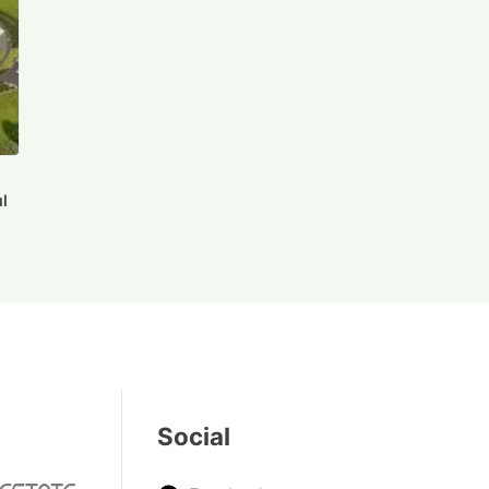
ul
Social