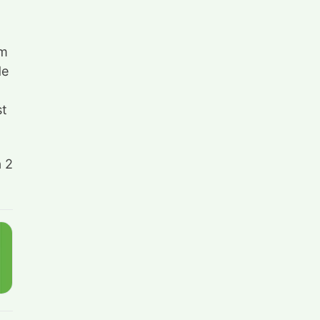
km
de
st
a 2
.