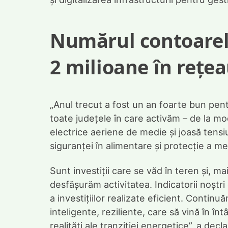
Numărul contoarelo
2 milioane în rețe
„Anul trecut a fost un an foarte bun pentr
toate județele în care activăm – de la mode
electrice aeriene de medie și joasă tens
siguranței în alimentare și protecție a me
Sunt investiții care se văd în teren și, m
desfășurăm activitatea. Indicatorii noșt
a investițiilor realizate eficient. Contin
inteligente, reziliente, care să vină în î
realități ale tranziției energetice”, a dec