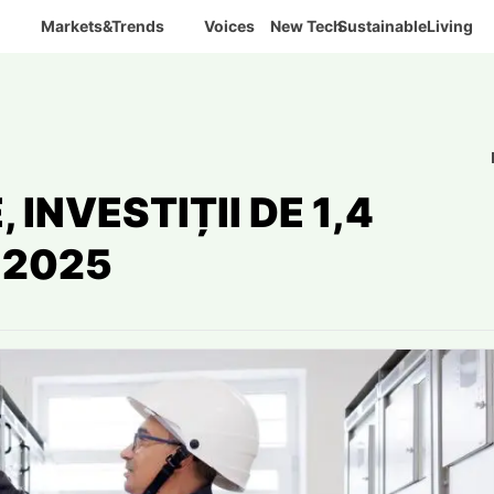
Markets&Trends
Voices
New Tech
SustainableLiving
 INVESTIȚII DE 1,4
N 2025