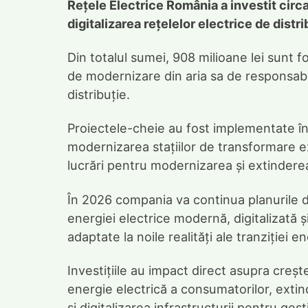
Rețele Electrice România a investit circa
digitalizarea rețelelor electrice de distr
Din totalul sumei, 908 milioane lei sunt fo
de modernizare din aria sa de responsabil
distribuție.
Proiectele-cheie au fost implementate în
modernizarea stațiilor de transformare ex
lucrări pentru modernizarea și extinderea 
În 2026 compania va continua planurile de 
energiei electrice modernă, digitalizată 
adaptate la noile realități ale tranziției e
Investițiile au impact direct asupra creșter
energie electrică a consumatorilor, extin
și digitalizarea infrastructurii pentru ges