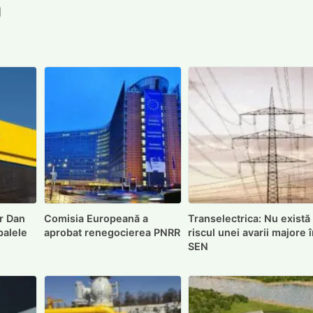
book
itter
e LinkedIn
ie pe Pinterest
mite prin whatsapp
Trimite pe Email
r Dan
Comisia Europeană a
Transelectrica: Nu există
ipalele
aprobat renegocierea PNRR
riscul unei avarii majore 
SEN