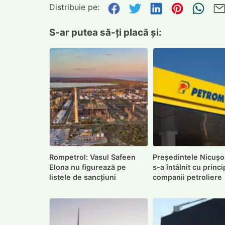
Distribuie pe:
Distribuie pe Face
Distribuie pe Tw
Distribuie p
Distribu
Tri
S-ar putea să-ți placă și:
Rompetrol: Vasul Safeen
Președintele Nicușo
Elona nu figurează pe
s-a întâlnit cu princ
listele de sancțiuni
companii petroliere