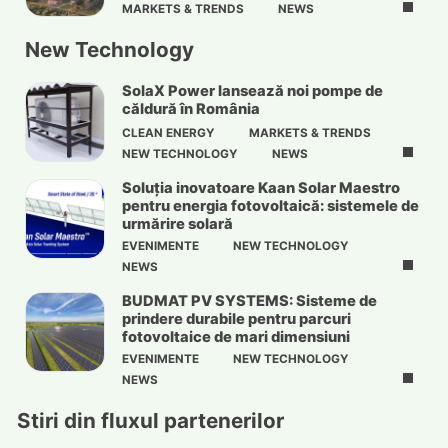
MARKETS & TRENDS
NEWS
New Technology
SolaX Power lansează noi pompe de
căldură în România
CLEAN ENERGY
MARKETS & TRENDS
NEW TECHNOLOGY
NEWS
Soluția inovatoare Kaan Solar Maestro
pentru energia fotovoltaică: sistemele de
urmărire solară
EVENIMENTE
NEW TECHNOLOGY
NEWS
BUDMAT PV SYSTEMS: Sisteme de
prindere durabile pentru parcuri
fotovoltaice de mari dimensiuni
EVENIMENTE
NEW TECHNOLOGY
NEWS
Stiri din fluxul partenerilor