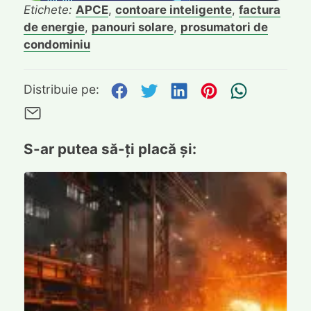
Etichete:
APCE
,
contoare inteligente
,
factura
de energie
,
panouri solare
,
prosumatori de
condominiu
Distribuie pe Facebook
Distribuie pe Twitte
Distribuie pe L
Distribuie p
Trimite
Distribuie pe:
Trimite pe Email
S-ar putea să-ți placă și: