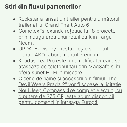
Stiri din fluxul partenerilor
Rockstar a lansat un trailer pentru următorul
trailer al lui Grand Theft Auto 6
Cometex își extinde rețeaua la 18 proiecte
prin inaugurarea unui retail park în Târgu
Neamț
UPDATE: Disney+ restabilește suportul
pentru 4K în abonamentul Premium
Khadas Tea Pro este un amplificator care se
atașează de telefonul tău prin MagSafe și îți
oferă sunet Hi-Fi în mișcare
O serie de haine și accesorii din filmul „The
Devil Wears Prada 2” vor fi scoase la licitație
Noul Jeep Compass 4xe complet electric, cu
o putere de 375 CP, este acum disponibil
pentru comenzi în întreaga Europă