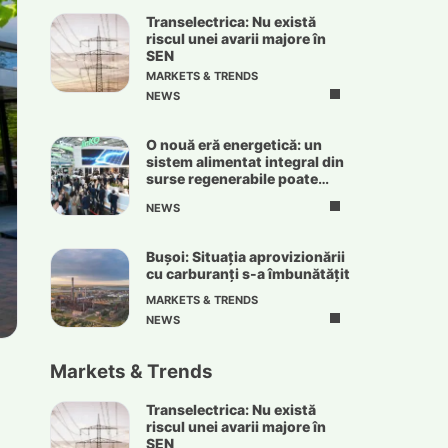
Transelectrica: Nu există
riscul unei avarii majore în
SEN
MARKETS & TRENDS
NEWS
O nouă eră energetică: un
sistem alimentat integral din
surse regenerabile poate
deveni realitate
NEWS
Bușoi: Situația aprovizionării
cu carburanți s-a îmbunătățit
MARKETS & TRENDS
NEWS
Markets & Trends
Transelectrica: Nu există
riscul unei avarii majore în
SEN