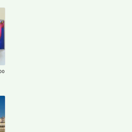
000
t
e