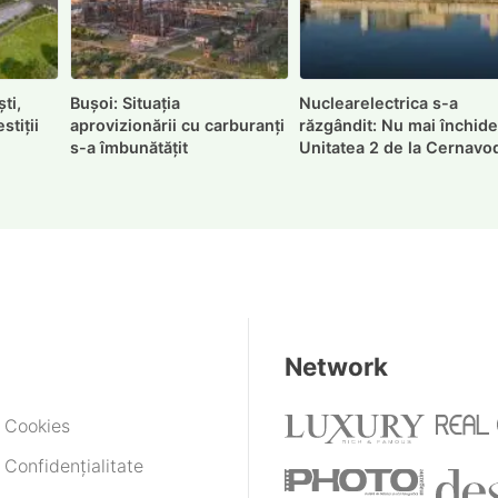
ti,
Bușoi: Situația
Nuclearelectrica s-a
stiții
aprovizionării cu carburanți
răzgândit: Nu mai închid
s-a îmbunătățit
Unitatea 2 de la Cernavo
Network
e Cookies
 Confidențialitate