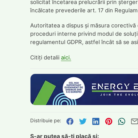
solicitat încetarea prelucrării prin șterge
încălcate prevederile art. 17 din Regula
Autoritatea a dispus și măsura corectivă
proceduri interne privind modul de soluț
regulamentul GDPR, astfel încât să se asi
Citiți detalii
aici.
Distribuie pe:
Distribuie pe Face
Distribuie pe Tw
Distribuie p
Distribu
Tri
S-ar putea să-ți placă și: