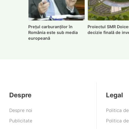
Prețul carburanților în
Proiectul SMR Doiceș
România este sub media
decizie finală de inve
europeană
Despre
Legal
Despre noi
Politica d
Publicitate
Politica de