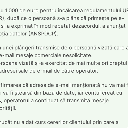
u 1.000 de euro pentru încălcarea regulamentului U
R), după ce o persoană s-a plâns că primește pe e-
i și-a exprimat în mod repetat dezacordul, a anunțat
ecția datelor (ANSPDCP).
a unei plângeri transmise de o persoană vizată care 
e-mail mesaje comerciale nesolicitate.
ersoana vizată și-a exercitat de mai multe ori dreptul
 adresei sale de e-mail de către operator.
nfirmarea că adresa de e-mail menționată nu va mai f
i va fi ștearsă din baza de date, iar contul creat cu
s, operatorul a continuat să transmită mesaje
rității.
cât nu a dat curs cererilor clientului prin care a