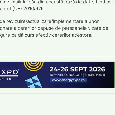
rea e-mailului său din această bază de date, fiind astf
mentul (UE) 2016/679.
 de revizuire/actualizare/implementare a unor
ionare a cererilor depuse de persoanele vizate de
gure că dă curs efectiv cererilor acestora.
book
itter
e LinkedIn
ie pe Pinterest
mite prin whatsapp
Trimite pe Email