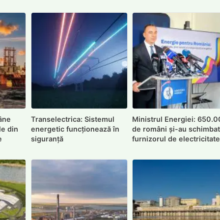
âne
Transelectrica: Sistemul
Ministrul Energiei: 650.
le din
energetic funcționează în
de români și-au schimba
e
siguranță
furnizorul de electricitat