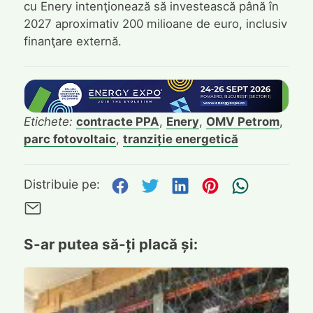
cu Enery intenţionează să investească până în
2027 aproximativ 200 milioane de euro, inclusiv
finanţare externă.
Etichete:
contracte PPA
,
Enery
,
OMV Petrom
,
parc fotovoltaic
,
tranziție energetică
Distribuie pe Facebook
Distribuie pe Twitte
Distribuie pe L
Distribuie p
Trimite
Distribuie pe:
Trimite pe Email
S-ar putea să-ți placă și: