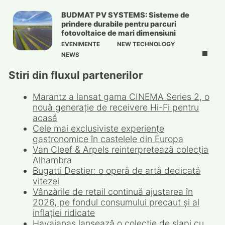
BUDMAT PV SYSTEMS: Sisteme de
prindere durabile pentru parcuri
fotovoltaice de mari dimensiuni
EVENIMENTE
NEW TECHNOLOGY
NEWS
Stiri din fluxul partenerilor
Marantz a lansat gama CINEMA Series 2, o
nouă generație de receivere Hi-Fi pentru
acasă
Cele mai exclusiviste experiențe
gastronomice în castelele din Europa
Van Cleef & Arpels reinterpretează colecția
Alhambra
Bugatti Destier: o operă de artă dedicată
vitezei
Vânzările de retail continuă ajustarea în
2026, pe fondul consumului precaut și al
inflației ridicate
Havaianas lansează o colecție de șlapi cu