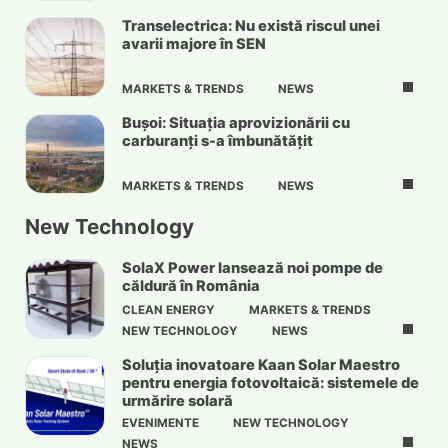
Transelectrica: Nu există riscul unei
avarii majore în SEN
MARKETS & TRENDS
NEWS
Bușoi: Situația aprovizionării cu
carburanți s-a îmbunătățit
MARKETS & TRENDS
NEWS
New Technology
SolaX Power lansează noi pompe de
căldură în România
CLEAN ENERGY
MARKETS & TRENDS
NEW TECHNOLOGY
NEWS
Soluția inovatoare Kaan Solar Maestro
pentru energia fotovoltaică: sistemele de
urmărire solară
EVENIMENTE
NEW TECHNOLOGY
NEWS