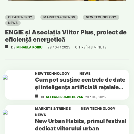
CLEAN ENERGY
MARKETS & TRENDS
NEW TECHNOLOGY
NEWS
ENGIE și Asociația Viitor Plus, proiect de
eficiență energetică
DE
MIHAELA ROIBU
28 / 04 / 2025
CITIRE ÎN
3
MINUTE
NEW TECHNOLOGY
NEWS
Cum pot susține centrele de date
și inteligența artificială rețelele
electrice
DE
ALEXANDRU MOLDOVAN
23 / 04 / 2025
MARKETS & TRENDS
NEW TECHNOLOGY
NEWS
New Urban Habits, primul festival
dedicat viitorului urban