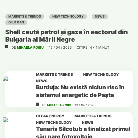
MARKETS & TRENDS
NEW TECHNOLOGY
NEWS
OIL & GAS
Shell caută petrol și gaze în sectorul din
Bulgaria al Mării Negre
DE
MIHAELA ROIBU
16 / 04 / 2025
CITIRE ÎN
< 1
MINUT
MARKETS & TRENDS
NEW TECHNOLOGY
NEWS
Burduja: Nu există niciun risc în
sistemul energetic de Paște
DE
MIHAELA ROIBU
13 / 04 / 2025
CLEAN ENERGY
MARKETS & TRENDS
NEW TECHNOLOGY
NEWS
Tenaris Silcotub a finalizat primul
său parc fotovoltaic