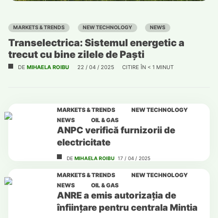
MARKETS & TRENDS
NEW TECHNOLOGY
NEWS
Transelectrica: Sistemul energetic a
trecut cu bine zilele de Paști
DE
MIHAELA ROIBU
22 / 04 / 2025
CITIRE ÎN
< 1
MINUT
MARKETS & TRENDS
NEW TECHNOLOGY
NEWS
OIL & GAS
ANPC verifică furnizorii de
electricitate
DE
MIHAELA ROIBU
17 / 04 / 2025
MARKETS & TRENDS
NEW TECHNOLOGY
NEWS
OIL & GAS
ANRE a emis autorizația de
înființare pentru centrala Mintia