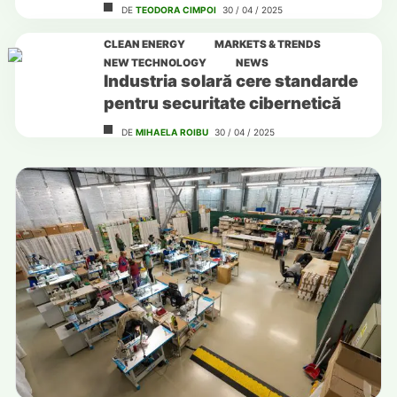
din Podari
DE
TEODORA CIMPOI
30 / 04 / 2025
CLEAN ENERGY
MARKETS & TRENDS
NEW TECHNOLOGY
NEWS
Industria solară cere standarde
pentru securitate cibernetică
DE
MIHAELA ROIBU
30 / 04 / 2025