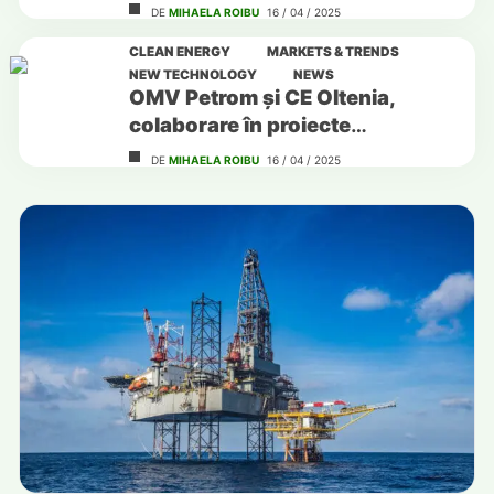
DE
MIHAELA ROIBU
16 / 04 / 2025
CLEAN ENERGY
MARKETS & TRENDS
NEW TECHNOLOGY
NEWS
OMV Petrom și CE Oltenia,
colaborare în proiecte
fotovoltaice
DE
MIHAELA ROIBU
16 / 04 / 2025