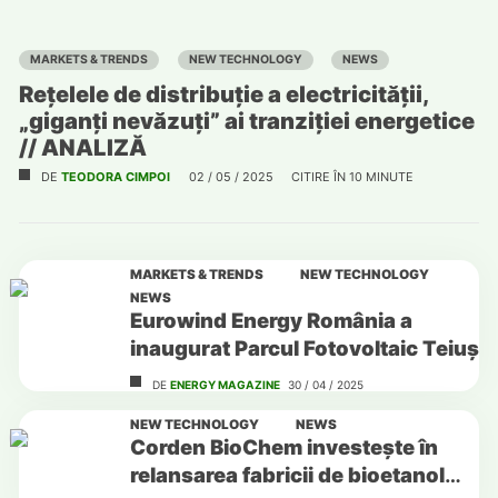
MARKETS & TRENDS
NEW TECHNOLOGY
NEWS
Rețelele de distribuție a electricității,
„giganți nevăzuți” ai tranziției energetice
// ANALIZĂ
DE
TEODORA CIMPOI
02 / 05 / 2025
CITIRE ÎN
10
MINUTE
MARKETS & TRENDS
NEW TECHNOLOGY
NEWS
Eurowind Energy România a
inaugurat Parcul Fotovoltaic Teiuș
DE
ENERGY MAGAZINE
30 / 04 / 2025
NEW TECHNOLOGY
NEWS
Corden BioChem investește în
relansarea fabricii de bioetanol