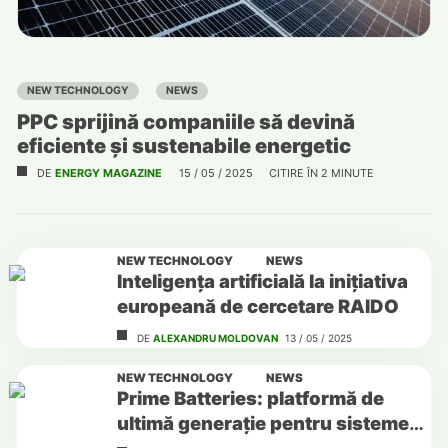
NEW TECHNOLOGY
NEWS
PPC sprijină companiile să devină
eficiente și sustenabile energetic
DE
ENERGY MAGAZINE
15 / 05 / 2025
CITIRE ÎN
2
MINUTE
NEW TECHNOLOGY
NEWS
Inteligența artificială la inițiativa
europeană de cercetare RAIDO
DE
ALEXANDRU MOLDOVAN
13 / 05 / 2025
NEW TECHNOLOGY
NEWS
Prime Batteries: platformă de
ultimă generație pentru sisteme
de stocare a energiei în baterii