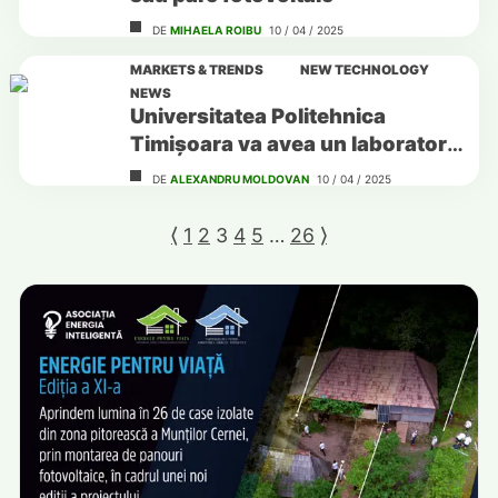
DE
MIHAELA ROIBU
10 / 04 / 2025
MARKETS & TRENDS
NEW TECHNOLOGY
NEWS
Universitatea Politehnica
Timișoara va avea un laborator
fotovoltaic de ultimă generație
DE
ALEXANDRU MOLDOVAN
10 / 04 / 2025
⟨
1
2
3
4
5
…
26
⟩