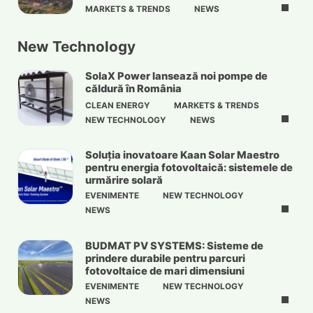
MARKETS & TRENDS
NEWS
New Technology
SolaX Power lansează noi pompe de
căldură în România
CLEAN ENERGY
MARKETS & TRENDS
NEW TECHNOLOGY
NEWS
Soluția inovatoare Kaan Solar Maestro
pentru energia fotovoltaică: sistemele de
urmărire solară
EVENIMENTE
NEW TECHNOLOGY
NEWS
BUDMAT PV SYSTEMS: Sisteme de
prindere durabile pentru parcuri
fotovoltaice de mari dimensiuni
EVENIMENTE
NEW TECHNOLOGY
NEWS