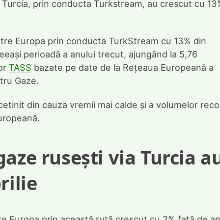
ia Turcia, prin conducta Turkstream, au crescut cu 1
către Europa prin conducta TurkStream cu 13% din
ceeași perioadă a anului trecut, ajungând la 5,76
lor
TASS
bazate pe date de la Rețeaua Europeană a
tru Gaze.
încetinit din cauza vremii mai calde și a volumelor rec
uropeană.
aze rusești via Turcia a
rilie
ătre Europa prin această rută crescut cu 2% față de an