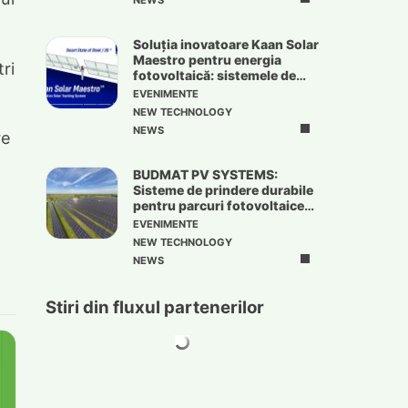
NEWS
Soluția inovatoare Kaan Solar
Maestro pentru energia
ri
fotovoltaică: sistemele de
urmărire solară
EVENIMENTE
NEW TECHNOLOGY
NEWS
re
BUDMAT PV SYSTEMS:
Sisteme de prindere durabile
pentru parcuri fotovoltaice
de mari dimensiuni
EVENIMENTE
NEW TECHNOLOGY
NEWS
Stiri din fluxul partenerilor