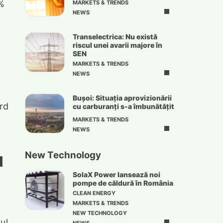
3%
MARKETS & TRENDS
NEWS
Transelectrica: Nu există
riscul unei avarii majore în
SEN
MARKETS & TRENDS
NEWS
Bușoi: Situația aprovizionării
ord
cu carburanți s-a îmbunătățit
MARKETS & TRENDS
NEWS
u
New Technology
SolaX Power lansează noi
pompe de căldură în România
CLEAN ENERGY
MARKETS & TRENDS
NEW TECHNOLOGY
ul