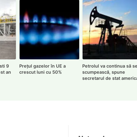
ti 9
Prețul gazelor în UE a
Petrolul va continua să s
est an
crescut luni cu 50%
scumpească, spune
secretarul de stat americ