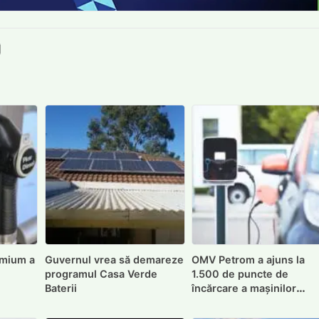
book
itter
e LinkedIn
ie pe Pinterest
mite prin whatsapp
Trimite pe Email
emium a
Guvernul vrea să demareze
OMV Petrom a ajuns la
programul Casa Verde
1.500 de puncte de
Baterii
încărcare a mașinilor
electrice