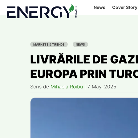
Skip
News
Cover Story
to
content
MARKETS & TRENDS
NEWS
LIVRĂRILE DE GAZ
EUROPA PRIN TUR
Scris de
Mihaela Roibu
|
7 May, 2025