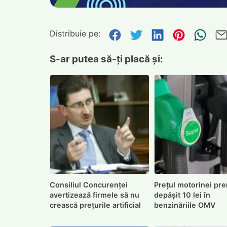
Distribuie pe:
Distribuie pe Face
Distribuie pe Tw
Distribuie p
Distribu
Tri
S-ar putea să-ți placă și:
Consiliul Concurenței
Prețul motorinei pr
avertizează firmele să nu
depășit 10 lei în
crească prețurile artificial
benzinăriile OMV