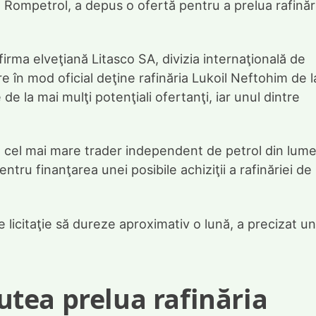
Rompetrol, a depus o ofertă pentru a prelua rafinăr
irma elveţiană Litasco SA, divizia internaţională de
re în mod oficial deţine rafinăria Lukoil Neftohim de l
e la mai mulţi potenţiali ofertanţi, iar unul dintre
 cel mai mare trader independent de petrol din lum
tru finanţarea unei posibile achiziţii a rafinăriei de 
icitaţie să dureze aproximativ o lună, a precizat u
tea prelua rafinăria