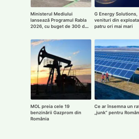
Ministerul Mediului
G Energy Solutions,
lansează Programul Rabla
venituri din exploat
2026, cu buget de 300 de
patru ori mai mari
milioane de lei
MOL preia cele 19
Ce ar însemna un ra
benzinării Gazprom din
„junk” pentru Român
România