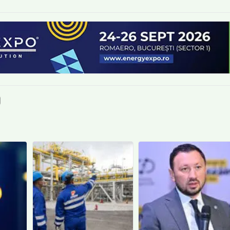
book
itter
e LinkedIn
ie pe Pinterest
mite prin whatsapp
Trimite pe Email