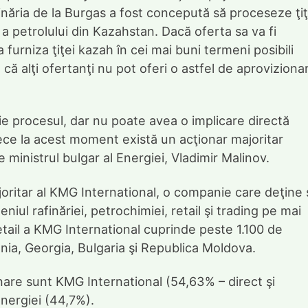
inăria de la Burgas a fost concepută să proceseze ţiţ
 a petrolului din Kazahstan. Dacă oferta sa va fi
urniza ţiţei kazah în cei mai buni termeni posibili
 că alţi ofertanţi nu pot oferi o astfel de aproviziona
e procesul, dar nu poate avea o implicare directă
ece la acest moment există un acţionar majoritar
ie ministrul bulgar al Energiei, Vladimir Malinov.
ritar al KMG International, o companie care deţine 
ul rafinăriei, petrochimiei, retail şi trading pe mai
etail a KMG International cuprinde peste 1.100 de
ia, Georgia, Bulgaria şi Republica Moldova.
inare sunt KMG International (54,63% – direct şi
Energiei (44,7%).