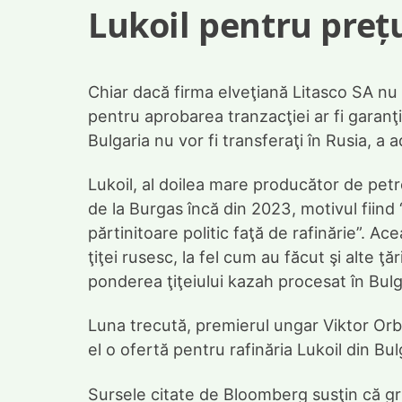
Lukoil pentru prețu
Chiar dacă firma elveţiană Litasco SA nu 
pentru aprobarea tranzacţiei ar fi garanţi
Bulgaria nu vor fi transferaţi în Rusia, a
Lukoil, al doilea mare producător de petro
de la Burgas încă din 2023, motivul fiind “
părtinitoare politic faţă de rafinărie”. A
ţiţei rusesc, la fel cum au făcut şi alte ţ
ponderea ţiţeiului kazah procesat în Bulga
Luna trecută, premierul ungar Viktor Orba
el o ofertă pentru rafinăria Lukoil din Bul
Sursele citate de Bloomberg susţin că g