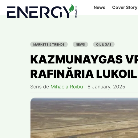
Skip
News
Cover Story
to
content
MARKETS & TRENDS
NEWS
OIL & GAS
KAZMUNAYGAS VR
RAFINĂRIA LUKOIL
Scris de
Mihaela Roibu
|
8 January, 2025