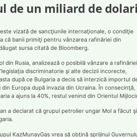
l de un miliard de dolar
este vizată de sancţiunile internaţionale, o condiţie
a că banii primiţi pentru vânzarea rafinăriei din
 adăugat sursa citată de Bloomberg.
l din Rusia, analizează o posibilă vânzare a rafinărie
legislaţia discriminatorie şi alte decizii incorecte,
ceasta după ce Bulgaria a decis să interzică importul d
ări din Europa după invazia din Ucraina. În consecinţă,
ria a ajuns la 40%, restul venind din Orientul Mijloci
n a declarat că grupul petrolier ungar Mol a făcut şi
garia.
rupul KazMunayGas vrea să obţină sprijinul Guvernul