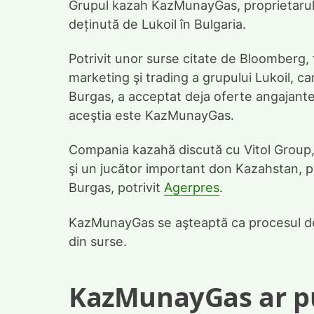
Grupul kazah KazMunayGas, proprietarul 
deținută de Lukoil în Bulgaria.
Potrivit unor surse citate de Bloomberg, f
marketing şi trading a grupului Lukoil, ca
Burgas, a acceptat deja oferte angajante d
aceştia este KazMunayGas.
Compania kazahă discută cu Vitol Group,
şi un jucător important don Kazahstan, pen
Burgas, potrivit
Agerpres
.
KazMunayGas se aşteaptă ca procesul de l
din surse.
KazMunayGas ar pu