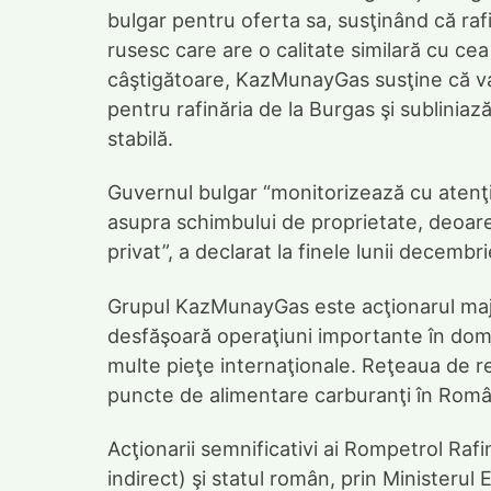
bulgar pentru oferta sa, susţinând că raf
rusesc care are o calitate similară cu cea
câştigătoare, KazMunayGas susţine că va f
pentru rafinăria de la Burgas şi subliniază
stabilă.
Guvernul bulgar “monitorizează cu atenţi
asupra schimbului de proprietate, deoar
privat”, a declarat la finele lunii decembr
Grupul KazMunayGas este acţionarul majo
desfăşoară operaţiuni importante în domeni
multe pieţe internaţionale. Reţeaua de r
puncte de alimentare carburanţi în Român
Acţionarii semnificativi ai Rompetrol Raf
indirect) şi statul român, prin Ministerul 