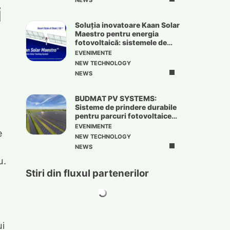
NEWS
i
Soluția inovatoare Kaan Solar
Maestro pentru energia
fotovoltaică: sistemele de
urmărire solară
EVENIMENTE
NEW TECHNOLOGY
NEWS
BUDMAT PV SYSTEMS:
i
Sisteme de prindere durabile
pentru parcuri fotovoltaice
de mari dimensiuni
EVENIMENTE
e
NEW TECHNOLOGY
NEWS
u.
Stiri din fluxul partenerilor
ui