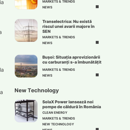
ia
MARKETS & TRENDS
NEWS
Transelectrica: Nu există
riscul unei avarii majore în
a
SEN
MARKETS & TRENDS
NEWS
Bușoi: Situația aprovizionării
e
cu carburanți s-a îmbunătățit
la
MARKETS & TRENDS
NEWS
New Technology
na
SolaX Power lansează noi
pompe de căldură în România
CLEAN ENERGY
MARKETS & TRENDS
NEW TECHNOLOGY