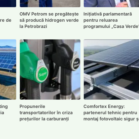
OMV Petrom se pregătește
Inițiativă parlamentară
are de
să producă hidrogen verde
pentru reluarea
la Petrobrazi
programului „Casa Verde
ting
Propunerile
Comfortex Energy:
ia
transportatorilor în criza
partenerul tehnic pentru
prețurilor la carburanți
montaj fotovoltaic sigur ș
durabil