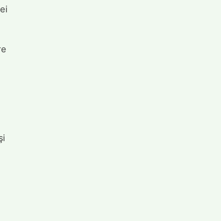
ei
re
şi