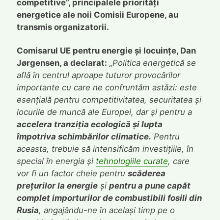
competitive”, principalele priorități
energetice ale noii Comisii Europene, au
transmis organizatorii.
Comisarul UE pentru energie și locuințe, Dan
Jørgensen, a declarat:
„Politica energetică se
află în centrul aproape tuturor provocărilor
importante cu care ne confruntăm astăzi: este
esențială pentru competitivitatea, securitatea și
locurile de muncă ale Europei, dar și pentru a
accelera tranziția ecologică și lupta
împotriva schimbărilor climatice.
Pentru
aceasta, trebuie să intensificăm investițiile, în
special în energia și
tehnologiile curate
, care
vor fi un factor cheie pentru
scăderea
prețurilor la energie
și
pentru a pune capăt
complet importurilor de combustibili fosili din
Rusia
, angajându-ne în același timp pe o