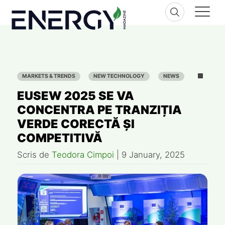
Skip
to
content
MARKETS & TRENDS
NEW TECHNOLOGY
NEWS
EUSEW 2025 SE VA
CONCENTRA PE TRANZIȚIA
VERDE CORECTĂ ȘI
COMPETITIVĂ
Scris de
Teodora Cimpoi
|
9 January, 2025