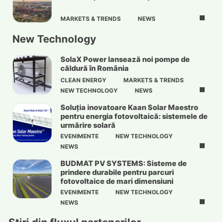
MARKETS & TRENDS
NEWS
New Technology
SolaX Power lansează noi pompe de
căldură în România
CLEAN ENERGY
MARKETS & TRENDS
NEW TECHNOLOGY
NEWS
Soluția inovatoare Kaan Solar Maestro
pentru energia fotovoltaică: sistemele de
urmărire solară
EVENIMENTE
NEW TECHNOLOGY
NEWS
BUDMAT PV SYSTEMS: Sisteme de
prindere durabile pentru parcuri
fotovoltaice de mari dimensiuni
EVENIMENTE
NEW TECHNOLOGY
NEWS