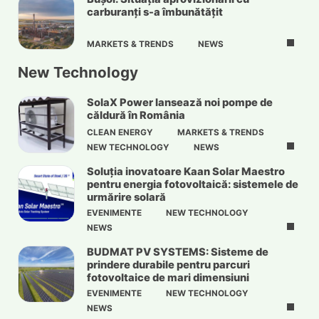
carburanți s-a îmbunătățit
MARKETS & TRENDS
NEWS
New Technology
SolaX Power lansează noi pompe de
căldură în România
CLEAN ENERGY
MARKETS & TRENDS
NEW TECHNOLOGY
NEWS
Soluția inovatoare Kaan Solar Maestro
pentru energia fotovoltaică: sistemele de
urmărire solară
EVENIMENTE
NEW TECHNOLOGY
NEWS
BUDMAT PV SYSTEMS: Sisteme de
prindere durabile pentru parcuri
fotovoltaice de mari dimensiuni
EVENIMENTE
NEW TECHNOLOGY
NEWS