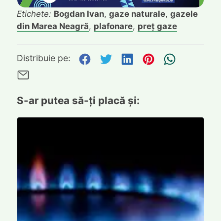
Etichete:
Bogdan Ivan
,
gaze naturale
,
gazele
din Marea Neagră
,
plafonare
,
preț gaze
Distribuie pe Facebook
Distribuie pe Twitte
Distribuie pe L
Distribuie p
Trimite
Distribuie pe:
Trimite pe Email
S-ar putea să-ți placă și: