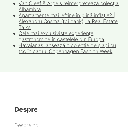
Vânzările de retail continuă ajustarea în
2026, pe fondul consumului precaut și al
inflației ridicate
Van Cleef & Arpels reinterpretează colecția