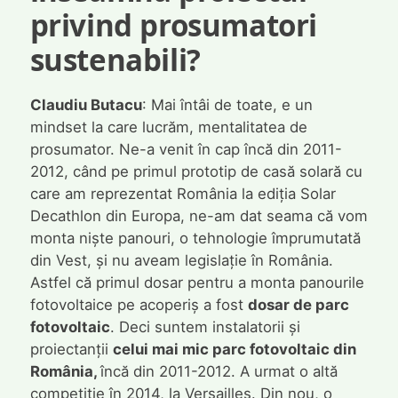
privind prosumatori
sustenabili?
Claudiu Butacu
: Mai întâi de toate, e un
mindset la care lucrăm, mentalitatea de
prosumator. Ne-a venit în cap încă din 2011-
2012, când pe primul prototip de casă solară cu
care am reprezentat România la ediția Solar
Decathlon din Europa, ne-am dat seama că vom
monta niște panouri, o tehnologie împrumutată
din Vest, și nu aveam legislație în România.
Astfel că primul dosar pentru a monta panourile
fotovoltaice pe acoperiș a fost
dosar de parc
fotovoltaic
. Deci suntem instalatorii și
proiectanții
celui mai mic parc fotovoltaic din
România,
încă din 2011-2012. A urmat o altă
competiție în 2014, la Versailles. Din nou, o