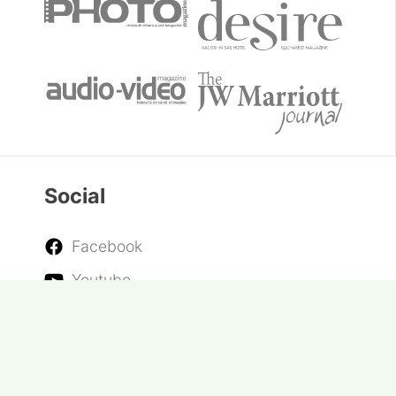
Apartamente mai ieftine în plină inflație? |
Alexandru Cosma (tbi bank), la Real Estate
Talks
Cele mai exclusiviste experiențe
gastronomice în castelele din Europa