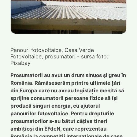
Panouri fotovoltaice, Casa Verde
Fotovoltaice, prosumatori - sursa foto:
Pixabay
Prosumatorii au avut un drum sinuos și greu în
România. Rămăseserăm printre ultimele țări
din Europa care nu aveau legislație menită să
sprijine consumatorii persoane fizice să își
producă singuri energia, cu ajutorul
panourilor fotovoltaice. Pentru drepturile
prosumatorilor s-au bătut câțiva tineri
ambițioși din EFdeN, care reprezentau
România la competiții internaționale de case