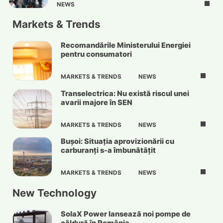
NEWS
Markets & Trends
Recomandările Ministerului Energiei
pentru consumatori
MARKETS & TRENDS
NEWS
Transelectrica: Nu există riscul unei
avarii majore în SEN
MARKETS & TRENDS
NEWS
Bușoi: Situația aprovizionării cu
carburanți s-a îmbunătățit
MARKETS & TRENDS
NEWS
New Technology
SolaX Power lansează noi pompe de
căldură în România