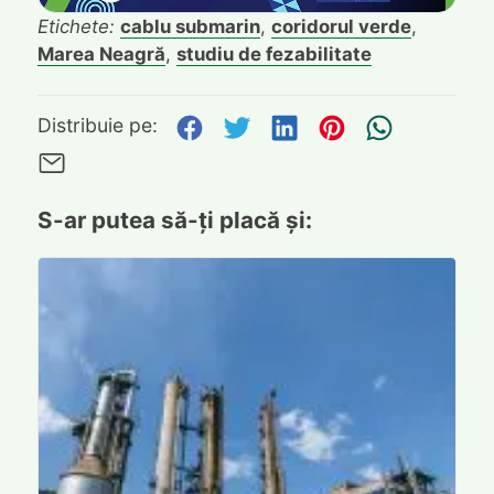
Etichete:
cablu submarin
,
coridorul verde
,
Marea Neagră
,
studiu de fezabilitate
Distribuie pe Facebook
Distribuie pe Twitte
Distribuie pe L
Distribuie p
Trimite
Distribuie pe:
Trimite pe Email
S-ar putea să-ți placă și: