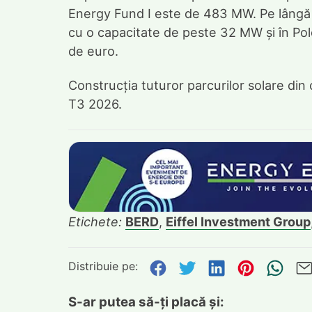
Energy Fund I este de 483 MW. Pe lângă 
cu o capacitate de peste 32 MW și în Polo
de euro.
Construcția tuturor parcurilor solare din c
T3 2026.
Etichete:
BERD
,
Eiffel Investment Group
Distribuie pe:
Distribuie pe Face
Distribuie pe Tw
Distribuie p
Distribu
Tri
S-ar putea să-ți placă și: