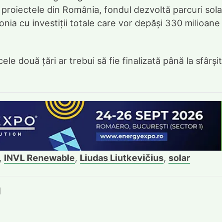
proiectele din România, fondul dezvoltă parcuri sol
nia cu investiții totale care vor depăși 330 milioane
ele două țări ar trebui să fie finalizată până la sfârșit
,
INVL Renewable
,
Liudas Liutkevičius
,
solar
book
itter
e LinkedIn
ie pe Pinterest
mite prin whatsapp
Trimite pe Email