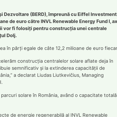
i Dezvoltare (BERD), împreună cu Eiffel Investment
ioane de euro către INVL Renewable Energy Fund I, a
ii vor fi folosiți pentru construcția unei centrale
ul Dolj.
ea în părți egale de câte 12,2 milioane de euro fieca
lerăm construcția centralelor solare aflate deja în
buie semnificativ și la extinderea capacității de
ânia,” a declarat Liudas Liutkevičius, Managing
I.
t parcuri solare în România, având o capacitate totală
oiecte de energie regenerabilă al INVL Renewable