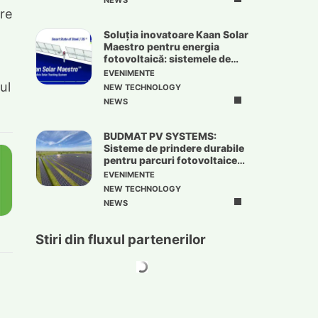
NEWS
are
Soluția inovatoare Kaan Solar
Maestro pentru energia
fotovoltaică: sistemele de
urmărire solară
EVENIMENTE
ul
NEW TECHNOLOGY
NEWS
BUDMAT PV SYSTEMS:
Sisteme de prindere durabile
pentru parcuri fotovoltaice
de mari dimensiuni
EVENIMENTE
NEW TECHNOLOGY
NEWS
Stiri din fluxul partenerilor