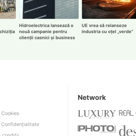
Hidroelectrica lansează o
UE vrea să relanseze
chiziția
nouă campanie pentru
industria cu oțel „verde”
clienții casnici și business
Network
e Cookies
 Confidențialitate
 condiții